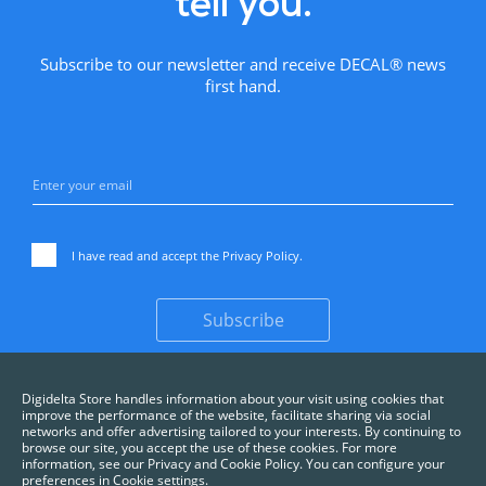
tell you.
Subscribe to our newsletter and receive DECAL® news
first hand.
I have read and accept the
Privacy Policy
.
Subscribe
Digidelta Store handles information about your visit using cookies that
improve the performance of the website, facilitate sharing via social
networks and offer advertising tailored to your interests. By continuing to
browse our site, you accept the use of these cookies. For more
information, see our Privacy and Cookie Policy. You can configure your
preferences in Cookie settings.