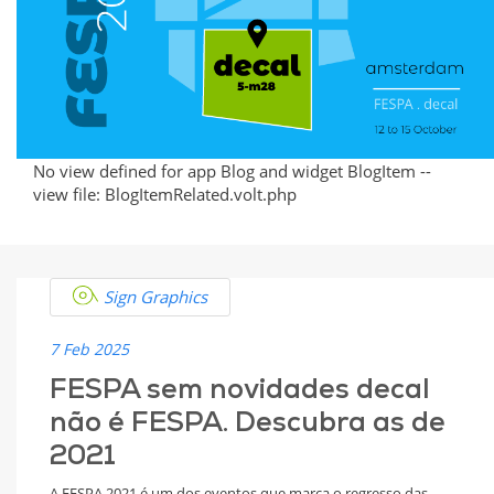
No view defined for app Blog and widget BlogItem --
view file: BlogItemRelated.volt.php
Sign Graphics
7 Feb 2025
FESPA sem novidades decal
não é FESPA. Descubra as de
2021
A FESPA 2021 é um dos eventos que marca o regresso das