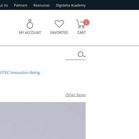
ut Us
Partners
Resources
Digidelta Academy
0
MY ACCOUNT
FAVORITES
CART
OTEC Innovation Rating
Other News