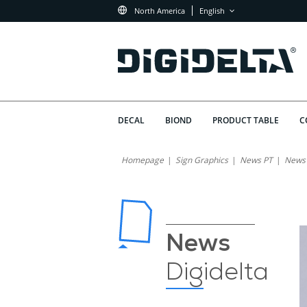
North America
English
DECAL
BIOND
PRODUCT TABLE
C
We
What
Homepage
Sign Graphics
News PT
News
Does
Are
It
Once
Mean
for
Again
News
Digidelta
in
Digidelta
Store
the
to