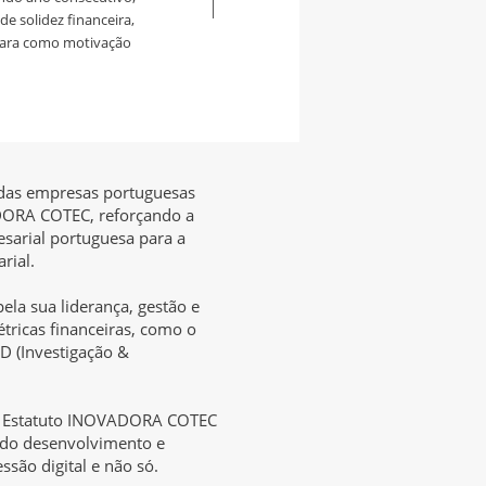
e solidez financeira,
cara como motivação
ta das empresas portuguesas
ADORA COTEC, reforçando a
esarial portuguesa para a
rial.
la sua liderança, gestão e
ricas financeiras, como o
D (Investigação &
do Estatuto INOVADORA COTEC
 do desenvolvimento e
são digital e não só.