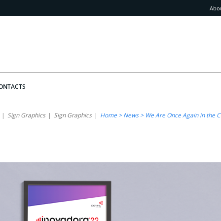
Abo
ONTACTS
Sign Graphics
Sign Graphics
Home > News > We Are Once Again in the C