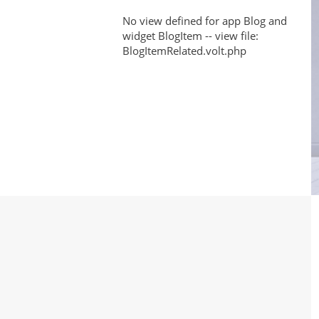
Be
COTEC
No view defined for app Blog and
in
widget BlogItem -- view file:
Innovation
the
BlogItemRelated.volt.php
COTEC
Rating:
Innovation
A
Rating?
Recognition
of
Our
Excellence