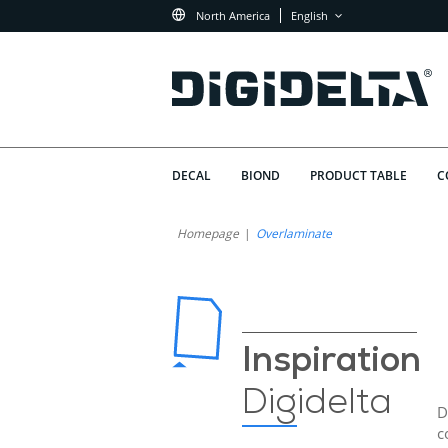
North America
English
DECAL
BIOND
PRODUCT TABLE
C
Homepage
Overlaminate
Inspiration
Digidelta
D
c