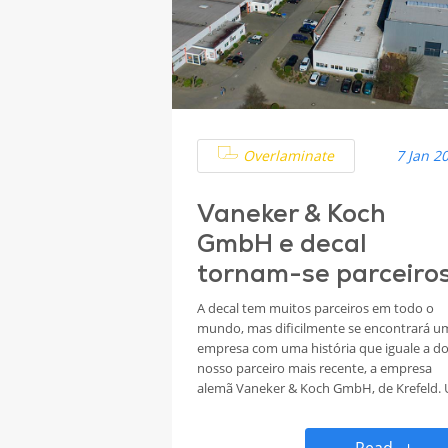
Overlaminate
7 Jan 2
Vaneker & Koch
GmbH e decal
tornam-se parceiro
A decal tem muitos parceiros em todo o
mundo, mas dificilmente se encontrará u
empresa com uma história que iguale a d
nosso parceiro mais recente, a empresa
alemã Vaneker & Koch GmbH, de Krefeld.
negócio que tem tido sucesso no mercad
gráfico há mais de 100 anos e é gerida já p