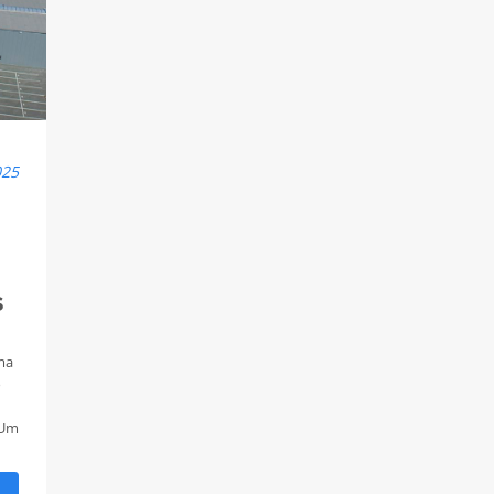
025
s
ma
o
 Um
o
ela