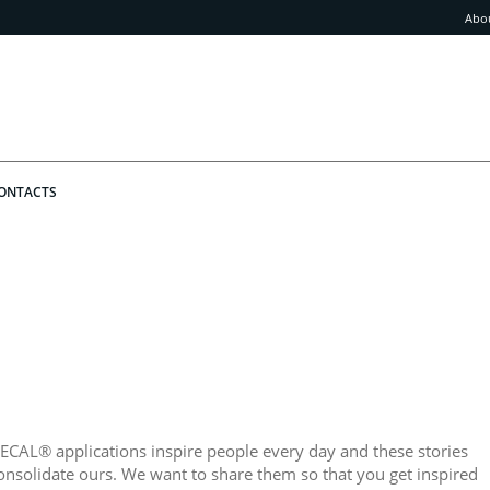
Abo
ONTACTS
ECAL® applications inspire people every day and these stories
onsolidate ours. We want to share them so that you get inspired