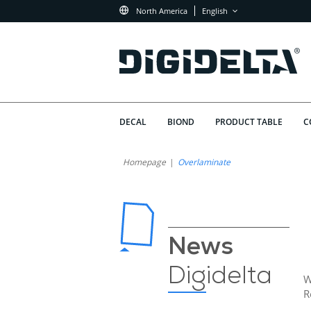
North America
English
DECAL
BIOND
PRODUCT TABLE
C
Homepage
Overlaminate
News
Digidelta
W
R