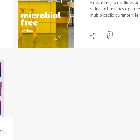
A decal lançou os filmes de
reduzem bactérias e germ
multiplicação durante três
desenvolvida para aumenta
com que os profissionais d
formato respondem às exi
também a do cliente final.
025