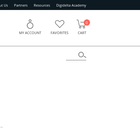
ut Us
Partners
Resources
Digidelta Academy
0
MY ACCOUNT
FAVORITES
CART
..