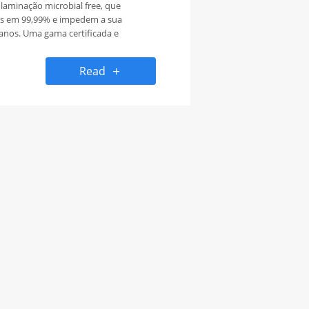
 laminação microbial free, que
es em 99,99% e impedem a sua
 anos. Uma gama certificada e
r a segurança. Não só aquela
a impressão digital de grande
Read
gências do mercado, mas