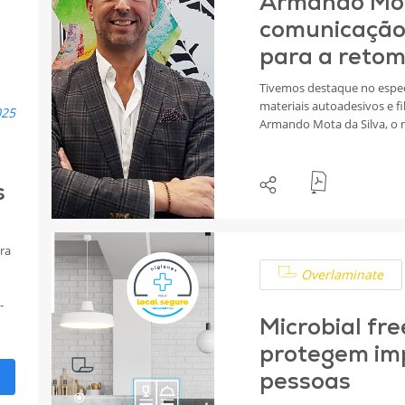
Armando Mota
comunicação v
para a reto
Tivemos destaque no espec
materiais autoadesivos e fi
025
Armando Mota da Silva, o 
contexto atual do mercado
novidades decal.
s
ra
Overlaminate
-
Microbial fr
s
protegem im
pessoas
is.