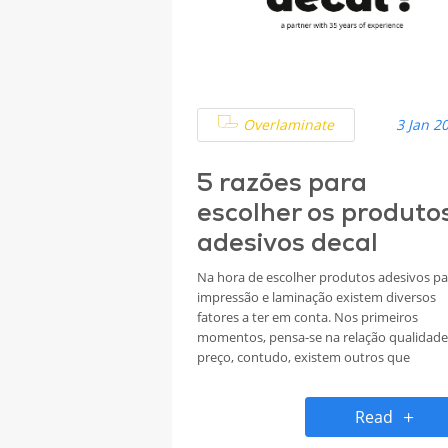
Overlaminate
3 Jan 2
5 razões para
escolher os produto
adesivos decal
Na hora de escolher produtos adesivos pa
impressão e laminação existem diversos
fatores a ter em conta. Nos primeiros
momentos, pensa-se na relação qualidade
preço, contudo, existem outros que
contribuem de igual forma para garantir o
resultados esperados com orçamentos
Read
competitivos e sem surpresas desagradáve