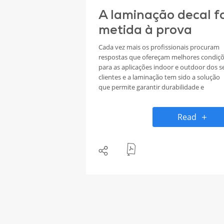
A laminação decal fo
metida à prova
Cada vez mais os profissionais procuram
respostas que ofereçam melhores condiç
para as aplicações indoor e outdoor dos s
clientes e a laminação tem sido a solução
que permite garantir durabilidade e
resistência. Os produtos desenvolvidos pe
decal para este mercado foram metidos à
Read
prova e é com orgulho que dizemos: prov
superada!