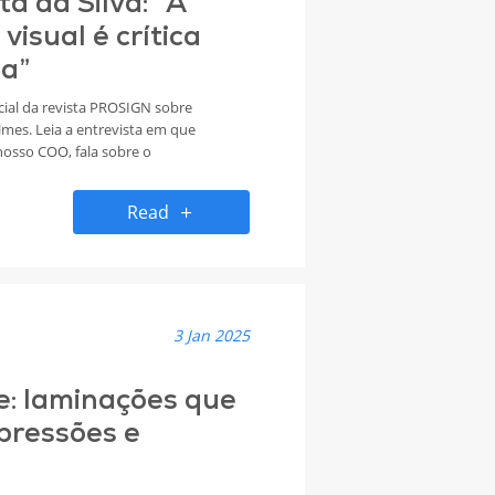
 da Silva: “A
isual é crítica
ma”
ial da revista PROSIGN sobre
lmes. Leia a entrevista em que
nosso COO, fala sobre o
 e revela as próximas
Read
3 Jan 2025
ee: laminações que
pressões e