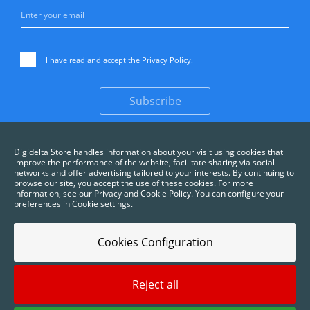
I have read and accept the
Privacy Policy
.
Subscribe
Digidelta Store handles information about your visit using cookies that
improve the performance of the website, facilitate sharing via social
networks and offer advertising tailored to your interests. By continuing to
browse our site, you accept the use of these cookies. For more
information, see our Privacy and Cookie Policy. You can configure your
preferences in Cookie settings.
Cookies Configuration
Reject all
2025 © Digidelta Store - Think Green. All rights reserved.