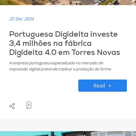
20 Dec 2024
Portuguesa Digidelta investe
3,4 milhões na fábrica
Digidelta 4.0 em Torres Novas
A empresa portuguesa especializada no mercado de
impressão digital pretende triplicar a produção de forma
sustentável e com elevada qualidade. O foco continua a
ser a expansão para os mercados internacionais, que ao
Read
longo dos anos tem contribuído para o crescimento da
Digidelta.​​​​