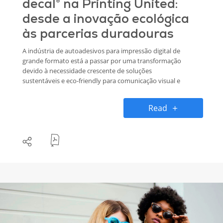
decal® na Printing United:
desde a inovação ecológica
às parcerias duradouras
A indústria de autoadesivos para impressão digital de
grande formato está a passar por uma transformação
devido à necessidade crescente de soluções
sustentáveis e eco-friendly para comunicação visual e
decoração. Neste sentido, a decal® tem se destacado
pelo desenvolvimento de produtos inovadores PVC
Read
Free com adesivos Solvent Free para diversas
aplicações. Na sua recente participação na feira
Printing United em Atlanta, a empresa não apenas
apresentou os seus produtos autoadesivos
inovadores, mas também reforçou a sua visão para
um futuro mais ecológico.