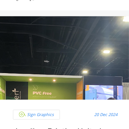
Com o aumento da conscientização sobre as
mudanças climáticas e a necessidade de soluções
sustentáveis na indústria da moda, registou-se uma
evolução natural em direção aos tecidos ecológicos.
Estes materiais não só reduzem a pegada de carbono,
como também oferecem qualidade e desempenho
superiores.
Sign Graphics
20 Dec 2024