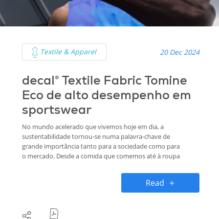
Textile & Apparel
20 Dec 2024
decal® Textile Fabric Tomine
Eco de alto desempenho em
sportswear
No mundo acelerado que vivemos hoje em dia, a
sustentabilidade tornou-se numa palavra-chave de
grande importância tanto para a sociedade como para
o mercado. Desde a comida que comemos até à roupa
que vestimos, há uma crescente procura por
alternativas ecológicas. Uma das recentes inovações
Read
que marcaram de forma notável o mundo dos têxteis
é o TOMINE ECO, um tecido de alto desempenho
projetado especificamente para camisolas
desportivas.