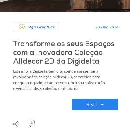
Sign Graphics
20 Dec 2024
Transforme os seus Espaços
com a Inovadora Coleção
Alldecor 2D da Digidelta
Este ano, a Digidelta tem o prazer de apresentar a
revolucionária coleção Alldecor 2D, concebida para
enriquecer qualquer ambiente com a sua sofisticação
e versatilidade. A coleção, centrada na
sustentabilidade e inovação, disponibiliza soluções
para uma vasta gama de projetos de decoração de
Read
interiores, desde casas e escritórios até hotéis e lojas.