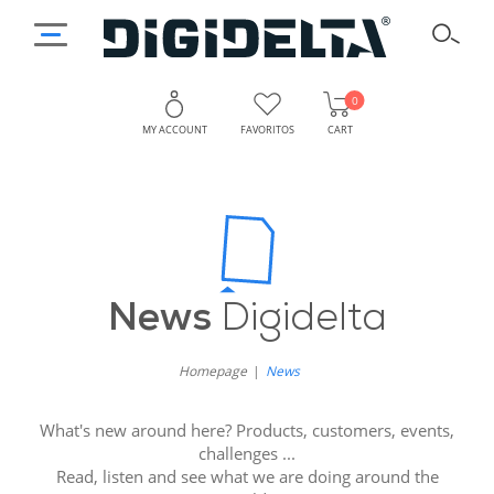
0
MY ACCOUNT
FAVORITOS
CART
Stay
Why
Follow
Updated
Digidelta
with
Store
News
Digidelta
News?
Digidelta
Homepage
News
Store
What's new around here? Products, customers, events,
News
challenges ...
Read, listen and see what we are doing around the