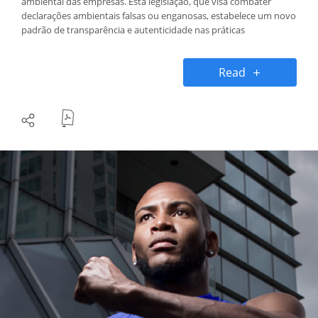
ambiental das empresas. Esta legislação, que visa combater
declarações ambientais falsas ou enganosas, estabelece um novo
padrão de transparência e autenticidade nas práticas
empresariais.
Read
Paralelamente, a Digidelta surge como um exemplo de inovação
e compromisso com a sustentabilidade, particularmente através
do desenvolvimento de adesivos ecológicos e produtos sem PVC,
elementos chave na obtenção das suas certificações ambientais.