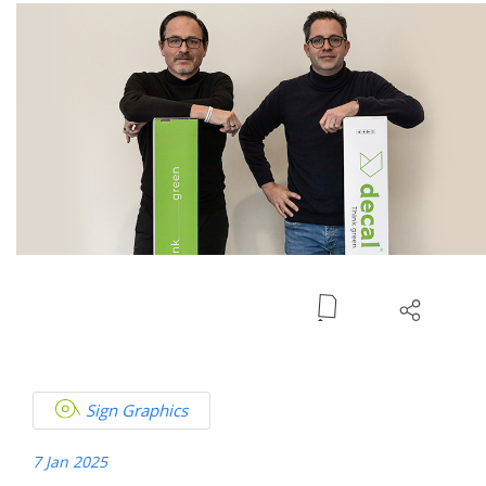
Solutions?
PVC-
Free
Solutions
Sign Graphics
7 Jan 2025