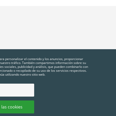
ara personalizar el contenido y los anuncios, proporcionar
r nuestro tráfico. También compartimos información sobre su
des sociales, publicidad y análisis, que pueden combinarlo con
cionado o recopilado de su uso de los servicios respectivos.
úa utilizando nuestro sitio web.
NES
POLÍTICA DE PRIVACIDAD
COOKIES
CONFIGURACIÓN DE COOKIES
FA
 las cookies
chos reservados.