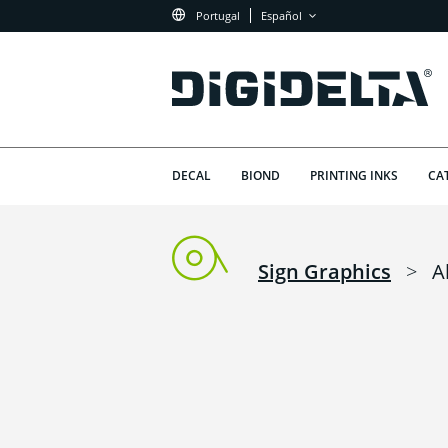
Portugal
Español
DECAL
BIOND
PRINTING INKS
CA
Sign Graphics
>
A