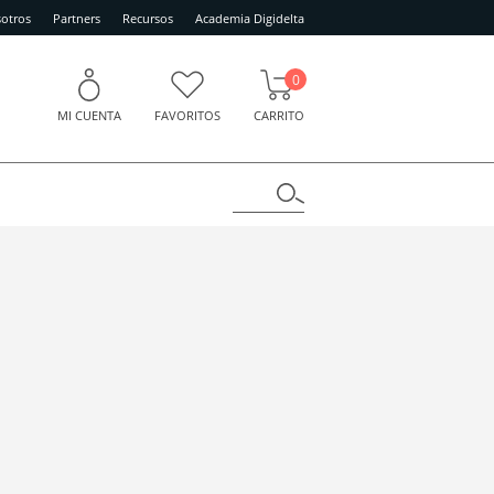
otros
Partners
Recursos
Academia Digidelta
0
MI CUENTA
FAVORITOS
CARRITO