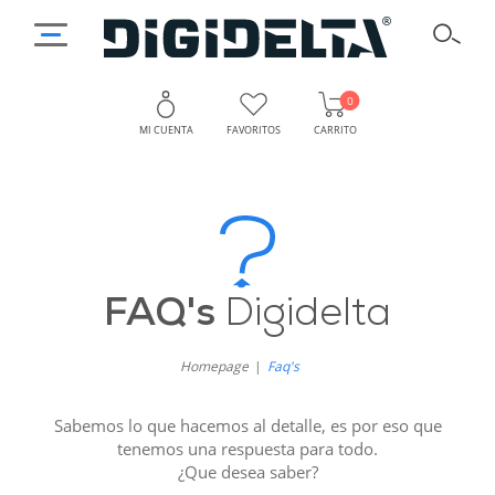
0
MI CUENTA
FAVORITOS
CARRITO
FAQs
Digidelta
FAQ's
Digidelta
Homepage
Faq's
Sabemos lo que hacemos al detalle, es por eso que
tenemos una respuesta para todo.
¿Que desea saber?