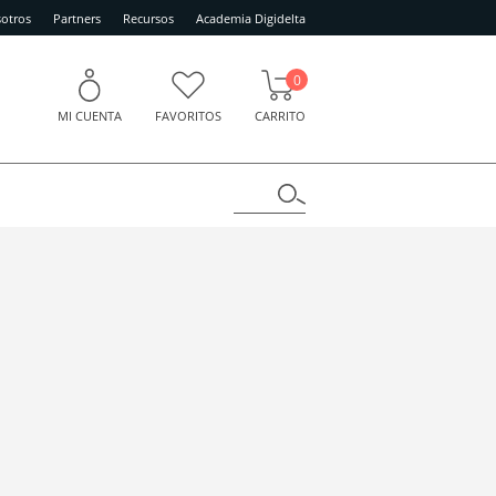
otros
Partners
Recursos
Academia Digidelta
0
MI CUENTA
FAVORITOS
CARRITO