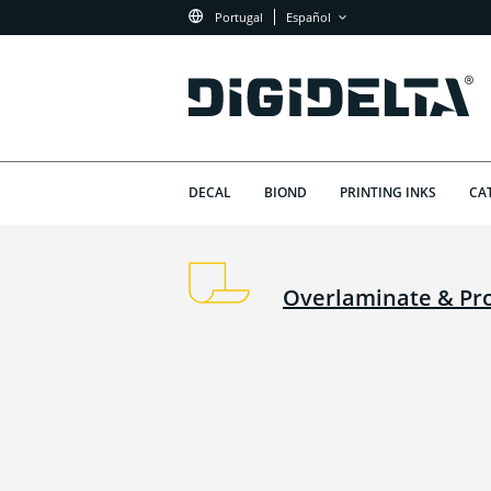
Portugal
Español
DECAL
BIOND
PRINTING INKS
CA
Overlaminate & Pro