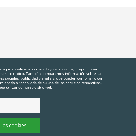
ara personalizar el contenido y los anuncios, proporcionar
r nuestro tráfico. También compartimos información sobre su
des sociales, publicidad y análisis, que pueden combinarlo con
cionado o recopilado de su uso de los servicios respectivos.
úa utilizando nuestro sitio web.
NES
POLÍTICA DE PRIVACIDAD
COOKIES
CONFIGURACIÓN DE COOKIES
FA
 las cookies
chos reservados.