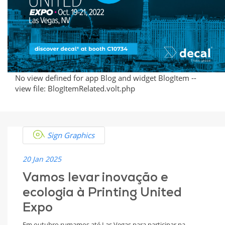
Expo
Inovação
e
Sustentabilidade
No view defined for app Blog and widget BlogItem --
view file: BlogItemRelated.volt.php
Sign Graphics
20 Jan 2025
Vamos levar inovação e
ecologia à Printing United
Expo
Em outubro rumamos até Las Vegas para participar na