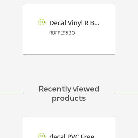
Decal Vinyl R BF PE 95 BO
RBFPE95BO
Recently viewed
products
decal PVC Free RSS dot matrix PE 75 UVP