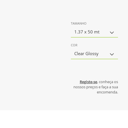
TAMANHO
1.37 x 50 mt
COR
Clear Glossy
Registe-se
, conheça os
nossos preços e faça a sua
encomenda.