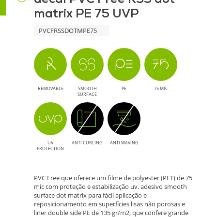
matrix PE 75 UVP
75
PVCFRSSDOTMPE75
UVP
-
Solução
REMOVABLE
SMOOTH
PE
75 MIC
Sustentável
SURFACE
e
Reposicionável
UV
ANTI CURLING
ANTI WAVING
PROTECTION
PVC Free que oferece um filme de polyester (PET) de 75
mic com proteção e estabilização uv, adesivo smooth
surface dot matrix para fácil aplicação e
reposicionamento em superfícies lisas não porosas e
liner double side PE de 135 gr/m2, que confere grande