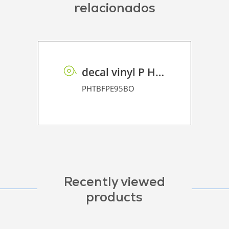
relacionados
decal vinyl P HT BF PE 95 BO
PHTBFPE95BO
Recently viewed
products