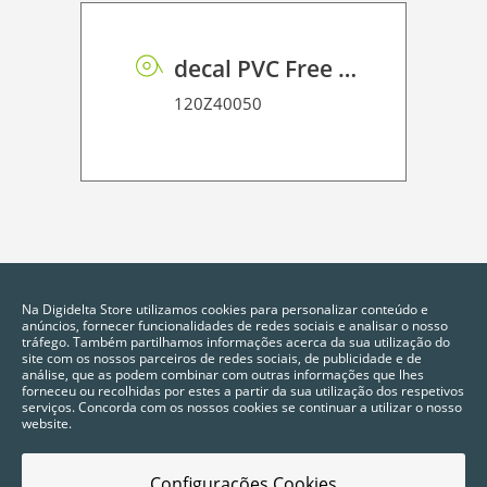
decal PVC Free RSS dot matrix PE 70 UVP
120Z40050
Na Digidelta Store utilizamos cookies para personalizar conteúdo e
anúncios, fornecer funcionalidades de redes sociais e analisar o nosso
tráfego. Também partilhamos informações acerca da sua utilização do
site com os nossos parceiros de redes sociais, de publicidade e de
análise, que as podem combinar com outras informações que lhes
forneceu ou recolhidas por estes a partir da sua utilização dos respetivos
serviços. Concorda com os nossos cookies se continuar a utilizar o nosso
website.
Configurações Cookies