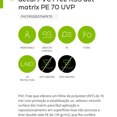
matrix PE 70 UVP
70
PVCFRSSDOTMPE70
UVP
-
Solução
REMOVABLE
SMOOTH
PE
70 MIC
Sustentável
SURFACE
e
Versátil
UV
ANTI WAVING
ANTI WAVING
PROTECTION
PVC Free que oferece um filme de polyester (PET) de 70
mic com proteção e estabilização uv, adesivo smooth
surface dot matrix para fácil aplicação e
reposicionamento em superfícies lisas não porosas e
liner double side PE de 135 gr/m2, que lhe confere