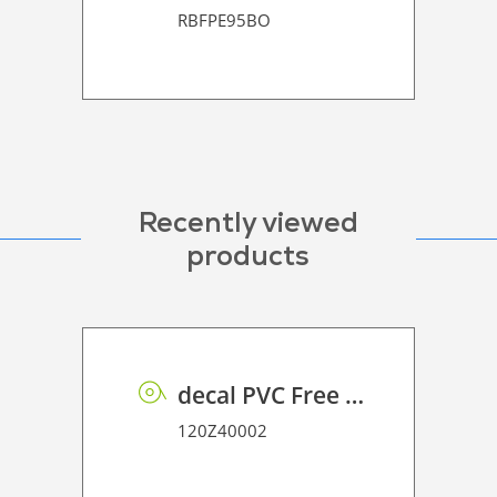
RBFPE95BO
Recently viewed
products
decal PVC Free P HT PE 75 UVP
120Z40002