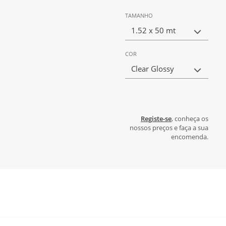
TAMANHO
1.52 x 50 mt
COR
Clear Glossy
Registe-se
, conheça os
nossos preços e faça a sua
encomenda.