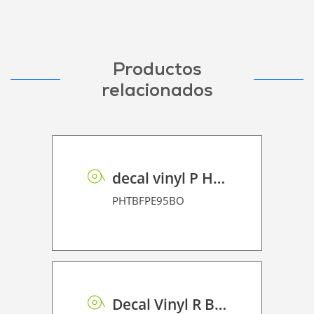
Productos
relacionados
decal vinyl P HT BF PE 95 BO
PHTBFPE95BO
Decal Vinyl R BF PE 95 BO