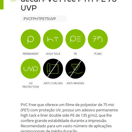
Diversas
UVP
UVP
PVCFPHTPE75UVP
-
Solução
Sustentável
PERMANENT
HIGH TACK
PE
75 MIC
para
Impressão
de
UV
ANTI-CURLING
ANTI-WAVING
PROTECTION
Qualidade
PVC Free que oferece um filme de polyester de 75 mic
(PET) com proteção UV, possui um adesivo permanente
high tack e liner double side PE de 135 g/m2, que lhe
confere grande estabilidade durante a impressão.
Recomendado para um vasto número de aplicações
promocionais de média duração.