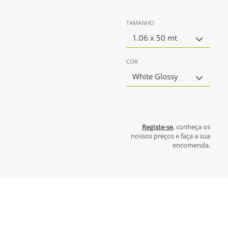
TAMANHO
1.06 x 50 mt
COR
White Glossy
Registe-se
, conheça os
nossos preços e faça a sua
encomenda.