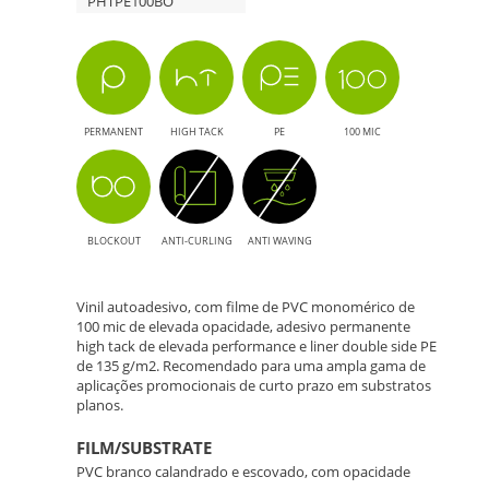
PHTPE100BO
-
Solução
para
PERMANENT
HIGH TACK
PE
100 MIC
Impressão
de
BLOCKOUT
ANTI-CURLING
ANTI WAVING
Grande
Formato
Vinil autoadesivo, com filme de PVC monomérico de
100 mic de elevada opacidade, adesivo permanente
high tack de elevada performance e liner double side PE
de 135 g/m2. Recomendado para uma ampla gama de
aplicações promocionais de curto prazo em substratos
planos.
FILM/SUBSTRATE
PVC branco calandrado e escovado, com opacidade