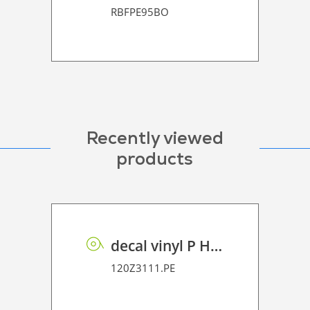
RBFPE95BO
Recently viewed
products
decal vinyl P HT PE 100 BO
120Z3111.PE