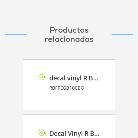
Productos
relacionados
decal vinyl R BF PE GB 100 BO
RBFPEGB100BO
Decal Vinyl R BF PE 95 BO