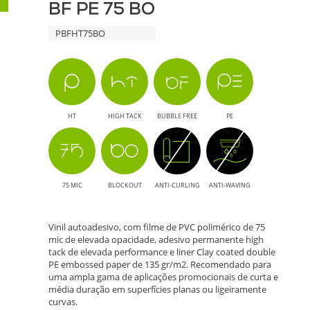
Duração
BF PE 75 BO
75
PBFHT75BO
BO
-
Solução
HT
HIGH TACK
BUBBLE FREE
PE
para
Impressão
75 MIC
BLOCKOUT
ANTI-CURLING
ANTI-WAVING
de
Grande
Vinil autoadesivo, com filme de PVC polimérico de 75
mic de elevada opacidade, adesivo permanente high
Formato
tack de elevada performance e liner Clay coated double
PE embossed paper de 135 gr/m2. Recomendado para
uma ampla gama de aplicações promocionais de curta e
média duração em superfícies planas ou ligeiramente
curvas.