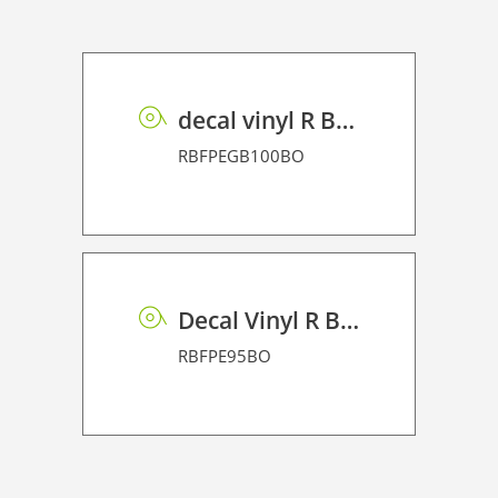
decal vinyl R BF PE GB 100 BO
RBFPEGB100BO
Decal Vinyl R BF PE 95 BO
RBFPE95BO