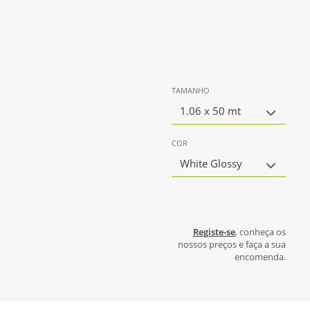
TAMANHO
1.06 x 50 mt
COR
White Glossy
Registe-se
, conheça os
nossos preços e faça a sua
encomenda.