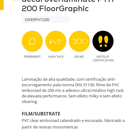
200 FloorGraphic
A
OVERPHT200
Solução
Ideal
para
PERMANENT
HIGH TACK
200 MIC
ANTISLIP-
Sinalização
CERTIFICATION
e
Laminação de alta qualidade, com certificação anti-
escorregamento pela norma DIN 51130, filme de PVC
Decoração
embossed de 200 mic e adesivo ultracristalino high tack
de elevada performance. Sem efeito milky e sem efeito
de
silvering.
Pisos
FILM/SUBSTRATE
PVC clear embossed calandrado e escovado, fabricado a
partir de resinas monoméricas