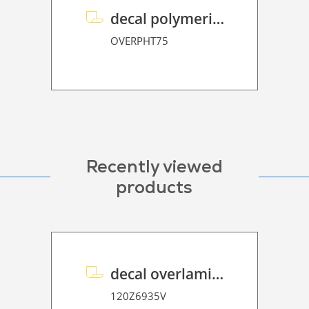
decal polymeric overlaminate P HT 75
OVERPHT75
Recently viewed
products
decal overlaminate P HT 200 FloorGraphic
120Z6935V