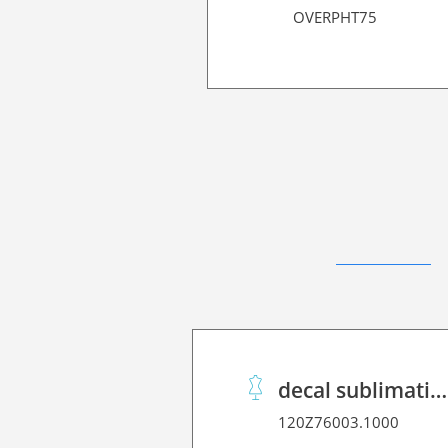
OVERPHT75
decal sublimation paper 40 C performance
120Z76003.1000