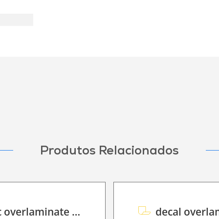
Produtos Relacionados
decal polymeric overlaminate P HT 75