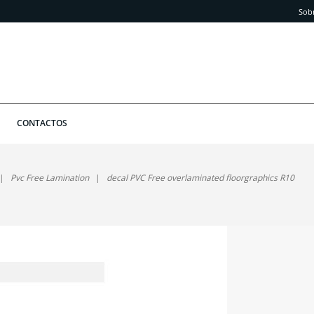
Sob
CONTACTOS
Pvc Free Lamination
decal PVC Free overlaminated floorgraphics R10