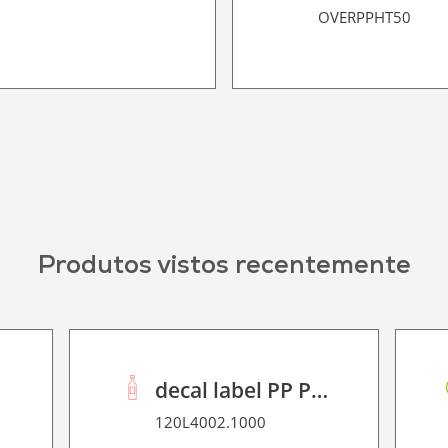
OVERPPHT50
Produtos vistos recentemente
decal label PP P 80
120L4002.1000