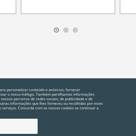
para personalizar conteúdo e anúncios, fornecer
alisar o nosso tráfego. Também partilhamos informações
 nossos parceiros de redes sociais, de publicidade e de
tras informações que lhes forneceu ou recolhidas por estes
vos serviços. Concorda com os nossos cookies se continuar a
POLÍTICA DE PRIVACIDADE
COOKIES
CONFIGURAÇÃO DE COOKIES
FAQ´S