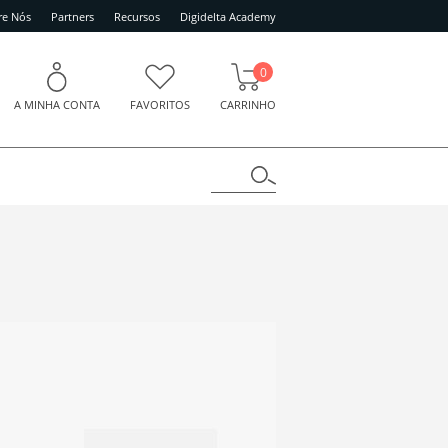
re Nós
Partners
Recursos
Digidelta Academy
0
A MINHA CONTA
FAVORITOS
CARRINHO