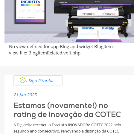
COTEC?
da
Digidelta
No view defined for app Blog and widget BlogItem --
view file: BlogItemRelated.volt.php
Sign Graphics
21 Jan 2025
Estamos (novamente!) no
rating de inovação da COTEC
A Digidelta recebeu o Estatuto INOVADORA COTEC 2022 pelo
segundo ano consecutivo, renovando a distinção da COTEC