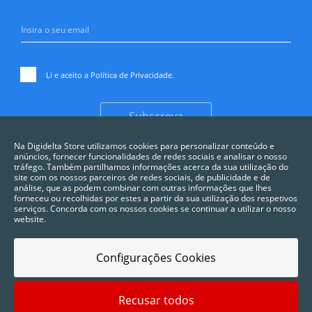
Li e aceito a
Política de Privacidade
.
Subscreva
Na Digidelta Store utilizamos cookies para personalizar conteúdo e
anúncios, fornecer funcionalidades de redes sociais e analisar o nosso
tráfego. Também partilhamos informações acerca da sua utilização do
site com os nossos parceiros de redes sociais, de publicidade e de
análise, que as podem combinar com outras informações que lhes
forneceu ou recolhidas por estes a partir da sua utilização dos respetivos
serviços. Concorda com os nossos cookies se continuar a utilizar o nosso
website.
Configurações Cookies
Recusar todos
2025 © Digidelta Store - Think Green. Todos os direitos reservados.