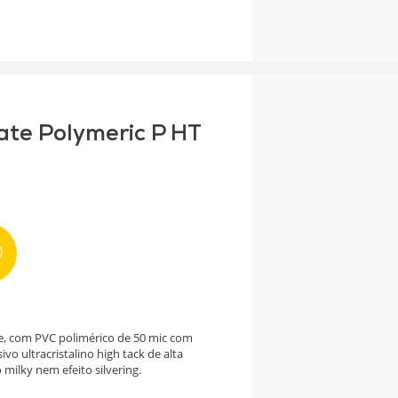
ate Polymeric P HT
e, com PVC polimérico de 50 mic com
vo ultracristalino high tack de alta
milky nem efeito silvering.