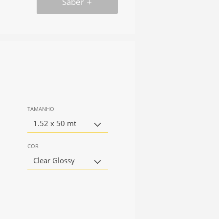
Saber
TAMANHO
1.52 x 50 mt
COR
Clear Glossy