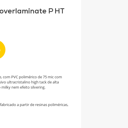
 overlaminate P HT
e, com PVC polimérico de 75 mic com
vo ultracristalino high tack de alta
milky nem efeito silvering.
abricado a partir de resinas poliméricas,