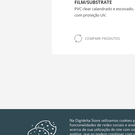
FILM/SUBSTRATE
PVC clear calandrado e escovado, f
com proteção UV.
COMPARE PRODUTOS
Na Digidelta Store utilizamos cookies 
funcionalidades de redes sociais e an
acerca da sua utilização do site com os
análise, que as podem combinar com ou