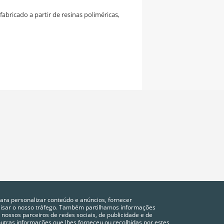
abricado a partir de resinas poliméricas,
para personalizar conteúdo e anúncios, fornecer
alisar o nosso tráfego. Também partilhamos informações
 nossos parceiros de redes sociais, de publicidade e de
tras informações que lhes forneceu ou recolhidas por estes