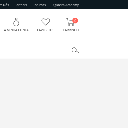
re Nós
Partners
Recursos
Digidelta Academy
0
A MINHA CONTA
FAVORITOS
CARRINHO