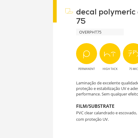
decal polymeric
75
OVERPHT75
PERMANENT
HIGH TACK
75 MIC
Laminação de excelente qualidad
proteção e estabilização UV e adesi
performance. Sem qualquer efeito 
FILM/SUBSTRATE
PVC clear calandrado e escovado, f
com proteção UV.