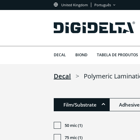
United Kingdom
Português
DECAL
BIOND
TABELA DE PRODUTOS
Decal
>
Polymeric Laminat
Film/Substrate
Adhesive
50 mic (1)
75 mic (1)