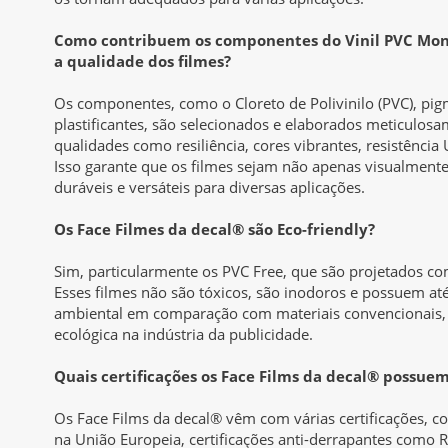
Como contribuem os componentes do Vinil PVC Mon
a qualidade dos filmes?
Os componentes, como o Cloreto de Polivinilo (PVC), pig
plastificantes, são selecionados e elaborados meticulosa
qualidades como resiliência, cores vibrantes, resistência U
Isso garante que os filmes sejam não apenas visualment
duráveis e versáteis para diversas aplicações.
Os Face Filmes da decal® são Eco-friendly?
Sim, particularmente os PVC Free, que são projetados co
Esses filmes não são tóxicos, são inodoros e possuem 
ambiental em comparação com materiais convencionais,
ecológica na indústria da publicidade.
Quais certificações os Face Films da decal® possue
Os Face Films da decal® vêm com várias certificações, co
na União Europeia, certificações anti-derrapantes como R