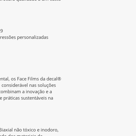
R9
pressões personalizadas
tal, os Face Films da decal®
considerável nas soluções
 combinam a inovação e a
 práticas sustentáveis na
iaxial não tóxico e inodoro,
ndo dos materiais de