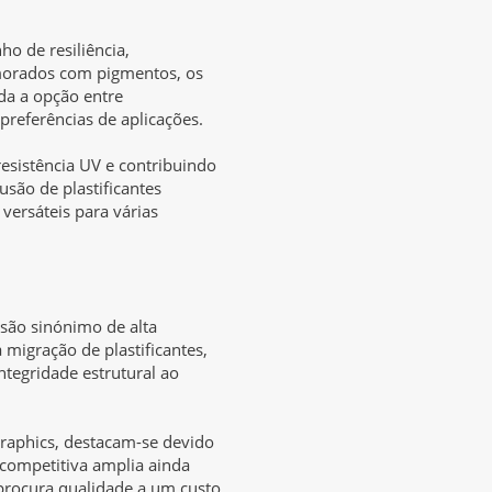
ho de resiliência,
morados com pigmentos, os
da a opção entre
preferências de aplicações.
esistência UV e contribuindo
usão de plastificantes
 versáteis para várias
 são sinónimo de alta
migração de plastificantes,
ntegridade estrutural ao
graphics, destacam-se devido
a competitiva amplia ainda
 procura qualidade a um custo