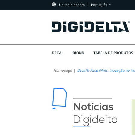
United Kingdom
Português
DECAL
BIOND
TABELA DE PRODUTOS
Digidelta
Tecnologia,
Homepage
decal® Face Films, inovação na ind
Sustentabilidade
Face
e
Films:
Qualidade
em
A
Notícias
Impressão
Nova
Digidelta
Digital
Fronteira