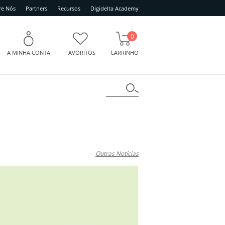
re Nós
Partners
Recursos
Digidelta Academy
0
A MINHA CONTA
FAVORITOS
CARRINHO
Outras Notícias