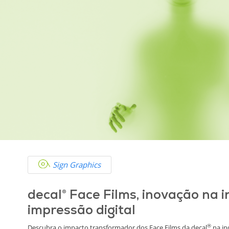
Sign Graphics
decal® Face Films, inovação na i
impressão digital
®
Descubra o impacto transformador dos Face Films da decal
na in