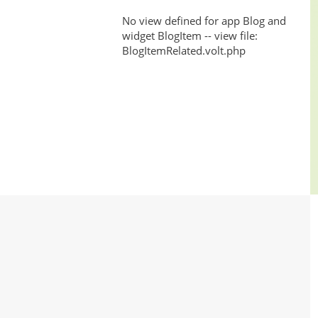
da
No view defined for app Blog and
widget BlogItem -- view file:
Impressão
BlogItemRelated.volt.php
Digital