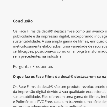
Conclusão
Os Face Films da decal® destacam-se como um avanço inc
publicidade e da impressão digital, incorporando inovaçã
sustentabilidade. A sua ampla gama de filmes, enrique
meticulosamente elaborados, uma variedade de recursos
certificações, posiciona-os como uma força transformad
sem precedentes na indústria.
Perguntas Frequentes
O que faz os Face Films da decal® destacarem-se na
Os Face Films da decal® são um produto revolucionário n
da impressão digital devido à sua qualidade excepcional,
sustentabilidade. Eles oferecem uma gama de filmes, in
e Polimérico e PVC Free, cada um trazendo uma série de 
os tornam adequados para várias aplicações.