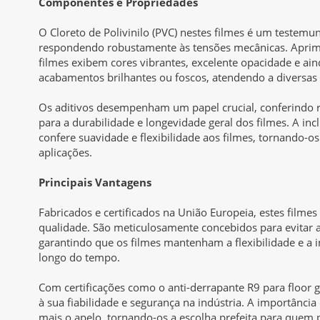
Componentes e Propriedades
O Cloreto de Polivinilo (PVC) nestes filmes é um testemun
respondendo robustamente às tensões mecânicas. Apri
filmes exibem cores vibrantes, excelente opacidade e ain
acabamentos brilhantes ou foscos, atendendo a diversas 
Os aditivos desempenham um papel crucial, conferindo r
para a durabilidade e longevidade geral dos filmes. A incl
confere suavidade e flexibilidade aos filmes, tornando-os
aplicações.
Principais Vantagens
Fabricados e certificados na União Europeia, estes filmes
qualidade. São meticulosamente concebidos para evitar a 
garantindo que os filmes mantenham a flexibilidade e a i
longo do tempo.
Com certificações como o anti-derrapante R9 para floor 
à sua fiabilidade e segurança na indústria. A importânci
mais o apelo, tornando-os a escolha prefeita para quem