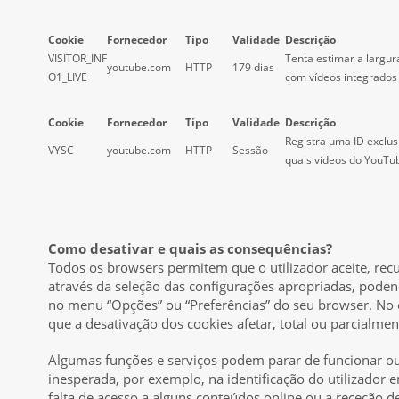
Cookie
Fornecedor
Tipo
Validade
Descrição
VISITOR_INF
Tenta estimar a largu
youtube.com
HTTP
179 dias
O1_LIVE
com vídeos integrados
Cookie
Fornecedor
Tipo
Validade
Descrição
Registra uma ID exclus
VYSC
youtube.com
HTTP
Sessão
quais vídeos do YouTub
Como desativar e quais as consequências?
Todos os browsers permitem que o utilizador aceite, rec
através da seleção das configurações apropriadas, poden
no menu “Opções” ou “Preferências” do seu browser. No 
que a desativação dos cookies afetar, total ou parcialme
Algumas funções e serviços podem parar de funcionar o
inesperada, por exemplo, na identificação do utilizador
falta de acesso a alguns conteúdos online ou a receção 