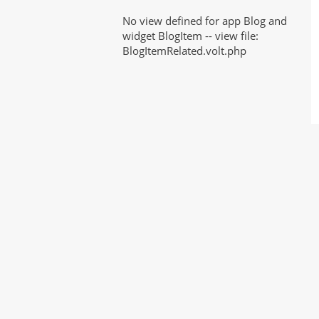
No view defined for app Blog and
widget BlogItem -- view file:
BlogItemRelated.volt.php