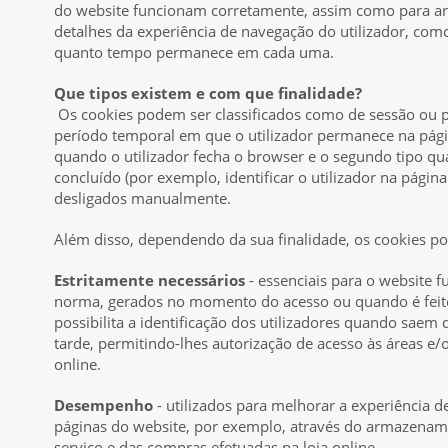
do website funcionam corretamente, assim como para ar
detalhes da experiência de navegação do utilizador, como
quanto tempo permanece em cada uma.
Que tipos existem e com que finalidade?
Os cookies podem ser classificados como de sessão ou
período temporal em que o utilizador permanece na págin
quando o utilizador fecha o browser e o segundo tipo qu
concluído (por exemplo, identificar o utilizador na pági
desligados manualmente.
Além disso, dependendo da sua finalidade, os cookies po
Estritamente necessários
- essenciais para o website 
norma, gerados no momento do acesso ou quando é feito 
possibilita a identificação dos utilizadores quando saem
tarde, permitindo-lhes autorização de acesso às áreas e/
online.
Desempenho
- utilizados para melhorar a experiência d
páginas do website, por exemplo, através do armazenam
serviço e das compras efetuadas na loja online.