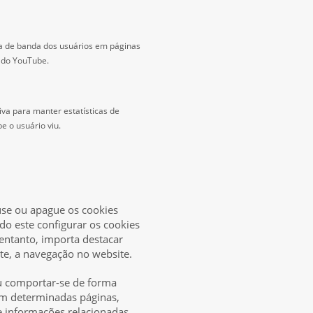
ra de banda dos usuários em páginas
 do YouTube.
iva para manter estatísticas de
e o usuário viu.
use ou apague os cookies
do este configurar os cookies
entanto, importa destacar
nte, a navegação no website.
u comportar-se de forma
 em determinadas páginas,
de informações relacionadas