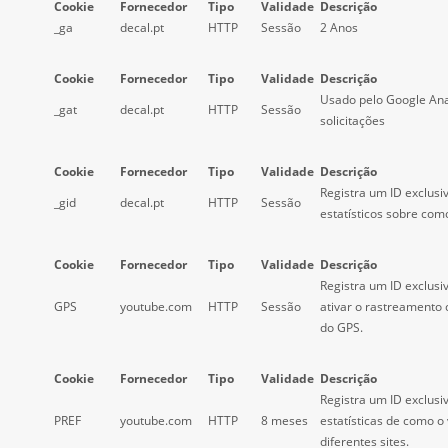
Cookie
Fornecedor
Tipo
Validade
Descrição
_ga
decal.pt
HTTP
Sessão
2 Anos
Cookie
Fornecedor
Tipo
Validade
Descrição
Usado pelo Google Anal
_gat
decal.pt
HTTP
Sessão
solicitações
Cookie
Fornecedor
Tipo
Validade
Descrição
Registra um ID exclusi
_gid
decal.pt
HTTP
Sessão
estatísticos sobre como
Cookie
Fornecedor
Tipo
Validade
Descrição
Registra um ID exclusi
GPS
youtube.com
HTTP
Sessão
ativar o rastreamento 
do GPS.
Cookie
Fornecedor
Tipo
Validade
Descrição
Registra um ID exclus
PREF
youtube.com
HTTP
8 meses
estatísticas de como o
diferentes sites.