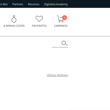
re Nós
Partners
Recursos
Digidelta Academy
0
A MINHA CONTA
FAVORITOS
CARRINHO
Outras Notícias