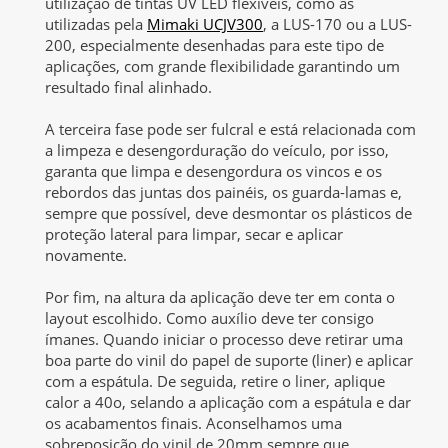
utilização de tintas UV LED flexíveis, como as
utilizadas pela
Mimaki UCJV300
, a LUS-170 ou a LUS-
200, especialmente desenhadas para este tipo de
aplicações, com grande flexibilidade garantindo um
resultado final alinhado.
A terceira fase pode ser fulcral e está relacionada com
a limpeza e desengorduração do veículo, por isso,
garanta que limpa e desengordura os vincos e os
rebordos das juntas dos painéis, os guarda-lamas e,
sempre que possível, deve desmontar os plásticos de
proteção lateral para limpar, secar e aplicar
novamente.
Por fim, na altura da aplicação deve ter em conta o
layout escolhido. Como auxílio deve ter consigo
ímanes. Quando iniciar o processo deve retirar uma
boa parte do vinil do papel de suporte (liner) e aplicar
com a espátula. De seguida, retire o liner, aplique
calor a 40o, selando a aplicação com a espátula e dar
os acabamentos finais. Aconselhamos uma
sobreposição do vinil de 20mm sempre que