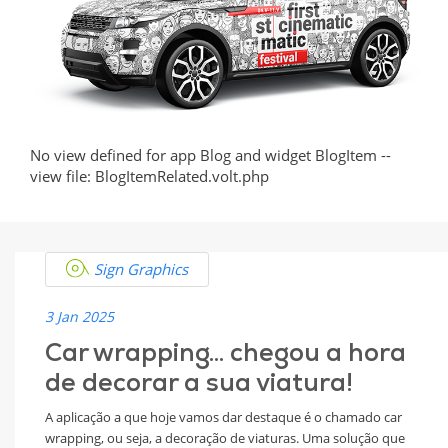
Sua
Viatura
Viatura?
com
Estilo
e
No view defined for app Blog and widget BlogItem --
view file: BlogItemRelated.volt.php
Criatividade
Sign Graphics
3 Jan 2025
Car wrapping... chegou a hora
de decorar a sua viatura!
A aplicação a que hoje vamos dar destaque é o chamado car
wrapping, ou seja, a decoração de viaturas. Uma solução que