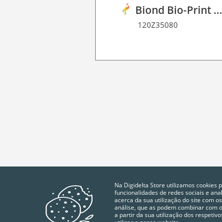
Biond Bio-Print Film R GB BF 9
120Z35080
Na Digidelta Store utilizamos cookies 
funcionalidades de redes sociais e an
acerca da sua utilização do site com os
análise, que as podem combinar com ou
a partir da sua utilização dos respeti