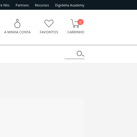
re Nós
Partners
Recursos
Digidelta Academy
0
A MINHA CONTA
FAVORITOS
CARRINHO