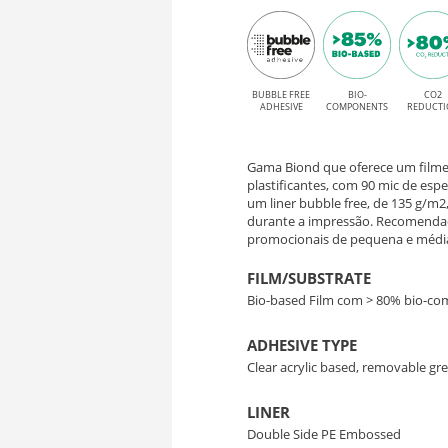
Greyback
BF
Bubble
90
Free
para
BUBBLE FREE
BIO-
CO2
–
ADHESIVE
COMPONENTS
REDUCTI
impressão
Filme
Solvente,
Gama Biond que oferece um filme b
Bio-
Latex,
plastificantes, com 90 mic de es
um liner bubble free, de 135 g/m2
UV
durante a impressão. Recomenda
Based
promocionais de pequena e médi
e
com
UV
FILM/SUBSTRATE
Bio-based Film com > 80% bio-c
Gel
Adesivo
ADHESIVE TYPE
Removível
Clear acrylic based, removable gr
LINER
Double Side PE Embossed