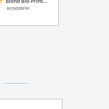
Biond Bio-Print Film R BF 90
BIONDRBF90
BIONDRDM90