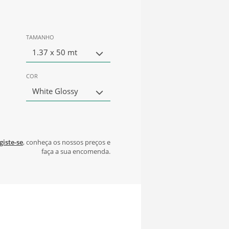
TAMANHO
1.37 x 50 mt
COR
White Glossy
giste-se
, conheça os nossos preços e
faça a sua encomenda.