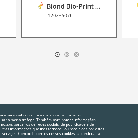
0
Biond Bio-Print Film RSS BF 90
120Z35070
para personalizar conteúdo e anúncios, fornecer
alisar o nosso tráfego. Também partilhamos informações
 nossos parceiros de redes sociais, de publicidade e de
tras informações que lhes forneceu ou recolhidas por estes
vos serviços. Concorda com os nossos cookies se continuar a