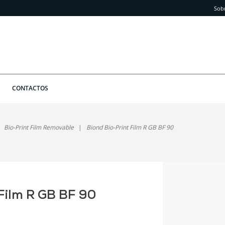
Sob
CONTACTOS
Bio-Print Film Removable
Biond Bio-Print Film R GB BF 90
 Film R GB BF 90