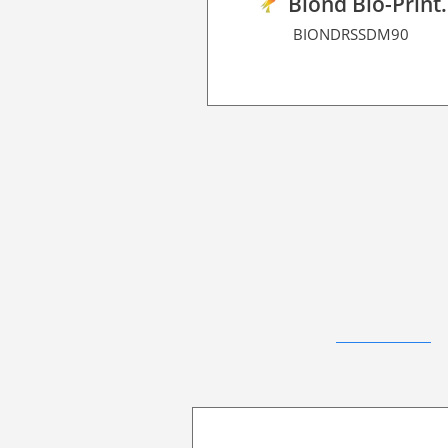
Biond Bio-Print
BIONDRSSDM90