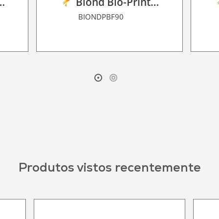
 Film RSS Dot Matrix 90
Biond Bio-Print Film P BF 90
BIONDPBF90
Produtos vistos recentemente