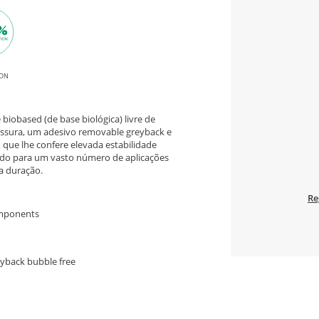
ON
iobased (de base biológica) livre de
pessura, um adesivo removable greyback e
, que lhe confere elevada estabilidade
do para um vasto número de aplicações
a duração.
Re
omponents
eyback bubble free