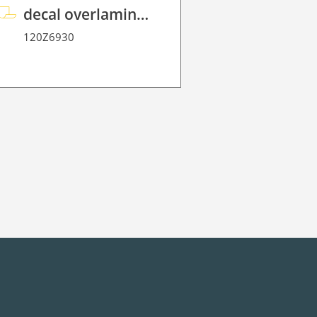
decal overlaminate P HT 100 FloorGraphic
120Z6930
120Z3466