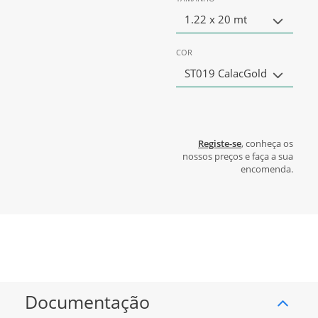
1.22 x 20 mt
COR
ST019 CalacGold
Registe-se
, conheça os
nossos preços e faça a sua
encomenda.
Documentação