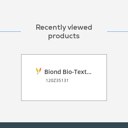
Recently viewed
products
Biond Bio-Texture Decor Film 2D P HT
120Z35131