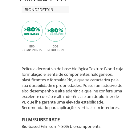
Gold
HT
BIOND2DST019
High
Gloss
ST019
e
HG
adesivo
Calacatta
BIO-
CO2
permanente
COMPONENTS
REDUCTION
High
Gold
Tack
Película decorativa de base biológica Texture Biond cuja
–
formulação é isenta de componentes halogéneos,
para
plastificantes e formaldeído, e que se caracteriza pela
paredes,
sua durabilidade e propriedades. Possui um adesivo de
Filme
alto desempenho e alta aderência que lhe confere uma
portas
excelente coesão e alta aderência e um duplo liner de
Bio-
PE que lhe garante uma elevada estabilidade.
e
Recomendado para aplicações verticais em interiores.
Based
mobiliário
FILM/SUBSTRATE
de
Bio-based Film com > 80% bio-components