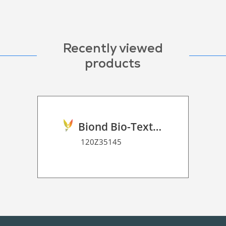
Recently viewed
products
Biond Bio-Texture Decor Film 2D P HT
120Z35145