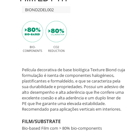
finish
HT
BIOND2DEL002
and
permanent
EL002
High
Sacral
Tack
Elm
BIO-
CO2
adhesive
COMPONENTS
REDUCTION
–
Película decorativa de base biológica Texture Biond cuja
Bio-
formulação é isenta de componentes halogéneos,
plastificantes e formaldeído, e que se caracteriza pela
sua durabilidade e propriedades. Possui um adesivo de
Based
alto desempenho e alta aderência que lhe confere uma
excelente coesão e alta aderência e um duplo liner de
Interior
PE que lhe garante uma elevada estabilidade.
Recomendado para aplicações verticais em interiores.
Decor
FILM/SUBSTRATE
Film
Bio-based Film com > 80% bio-components