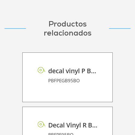
Productos
relacionados
decal vinyl P BF PE GB 95 BO
PBFPEGB95BO
Decal Vinyl R BF PE 95 BO
RBFPE95BO