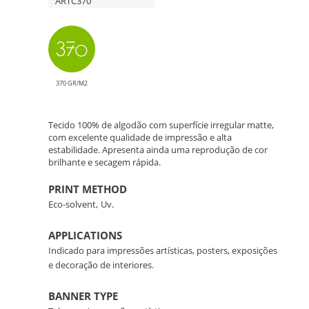
ARTC370
Impressão
Artística
de
370 GR/M2
Alta
Tecido 100% de algodão com superfície irregular matte,
Qualidade
com excelente qualidade de impressão e alta
estabilidade. Apresenta ainda uma reprodução de cor
brilhante e secagem rápida.
PRINT METHOD
Eco-solvent,
Uv.
APPLICATIONS
Indicado para impressões artísticas, posters, exposições
e decoração de interiores.
BANNER TYPE