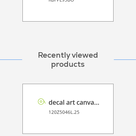
Recently viewed
products
decal art canvas 370
120Z5046L.25