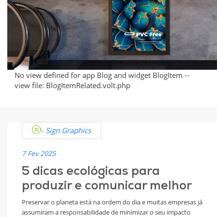
e
Comunicar
de
Forma
No view defined for app Blog and widget BlogItem --
view file: BlogItemRelated.volt.php
Sustentável
Sign Graphics
7 Fev 2025
5 dicas ecológicas para
produzir e comunicar melhor
Preservar o planeta está na ordem do dia e muitas empresas já
assumiram a responsabilidade de minimizar o seu impacto