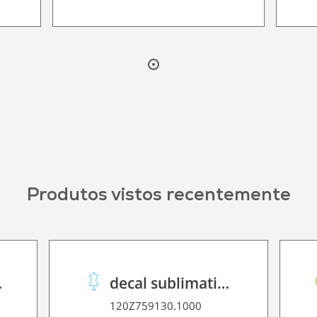
Produtos vistos recentemente
ata Gold
decal sublimation paper 50 C Speed
120Z759130.1000