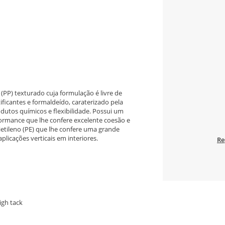
 (PP) texturado cuja formulação é livre de
ficantes e formaldeído, caraterizado pela
odutos químicos e flexibilidade. Possui um
formance que lhe confere excelente coesão e
lietileno (PE) que lhe confere uma grande
licações verticais em interiores.
Re
igh tack