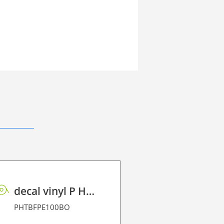
decal vinyl P HT BF PE 100 BO
PHTBFPE100BO