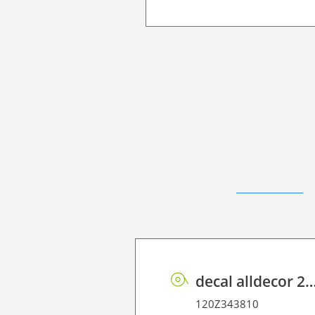
decal alldecor 2D P HT ST019 HG Calac
120Z343810