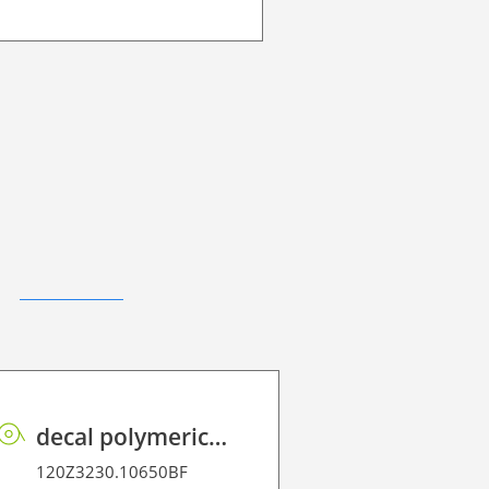
decal polymeric vinyl P HT BF PE 75 BO
120Z3230.10650BF
120L4044.1