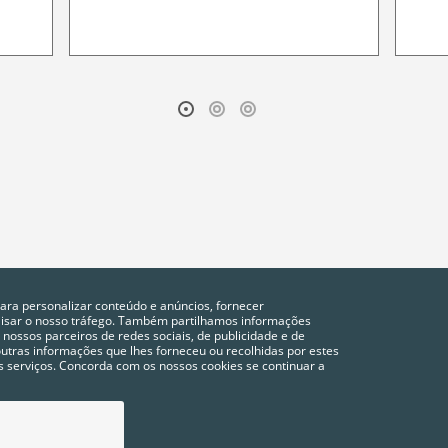
para personalizar conteúdo e anúncios, fornecer
alisar o nosso tráfego. Também partilhamos informações
 nossos parceiros de redes sociais, de publicidade e de
tras informações que lhes forneceu ou recolhidas por estes
vos serviços. Concorda com os nossos cookies se continuar a
POLÍTICA DE PRIVACIDADE
COOKIES
CONFIGURAÇÃO DE COOKIES
FAQ´S