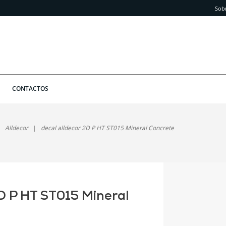
Sob
CONTACTOS
Alldecor
decal alldecor 2D P HT ST015 Mineral Concrete
2D P HT ST015 Mineral