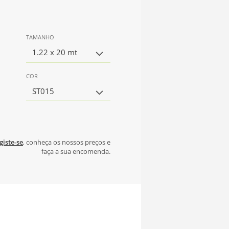
TAMANHO
1.22 x 20 mt
COR
ST015
giste-se
, conheça os nossos preços e
faça a sua encomenda.