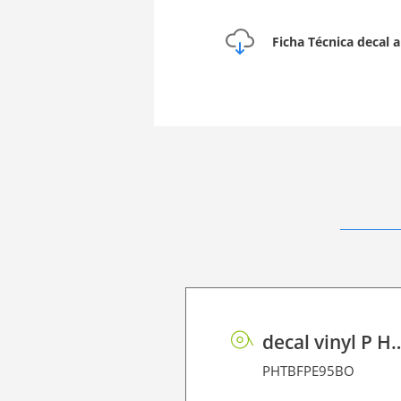
Ficha Técnica decal 
decal vinyl P HT B
PHTBFPE95BO