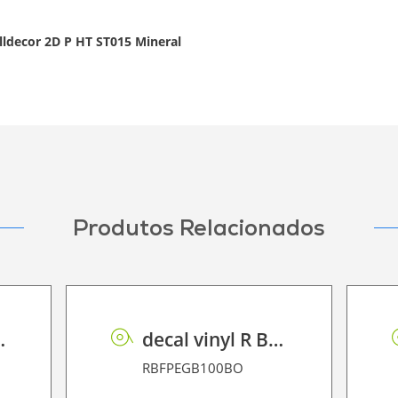
alldecor 2D P HT ST015 Mineral
Produtos Relacionados
F PE 95 BO
decal vinyl R BF PE GB 100 BO
RBFPEGB100BO