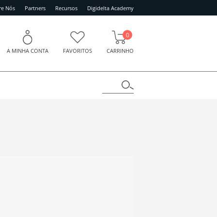
re Nós
Partners
Recursos
Digidelta Academy
0
A MINHA CONTA
FAVORITOS
CARRINHO