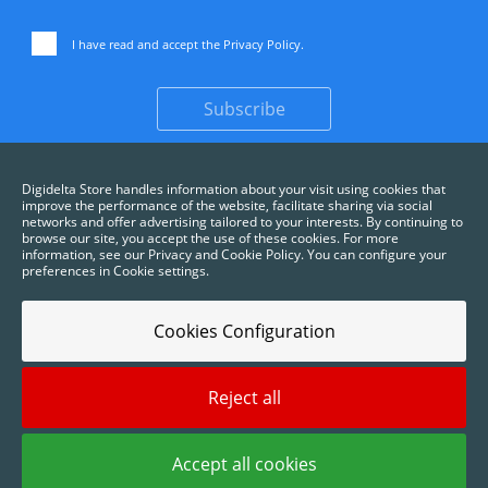
I have read and accept the
Privacy Policy
.
Subscribe
Digidelta Store handles information about your visit using cookies that
improve the performance of the website, facilitate sharing via social
networks and offer advertising tailored to your interests. By continuing to
browse our site, you accept the use of these cookies. For more
information, see our Privacy and Cookie Policy. You can configure your
preferences in Cookie settings.
Cookies Configuration
Reject all
2025 © Digidelta Store - Think Green. All rights reserved.
Accept all cookies