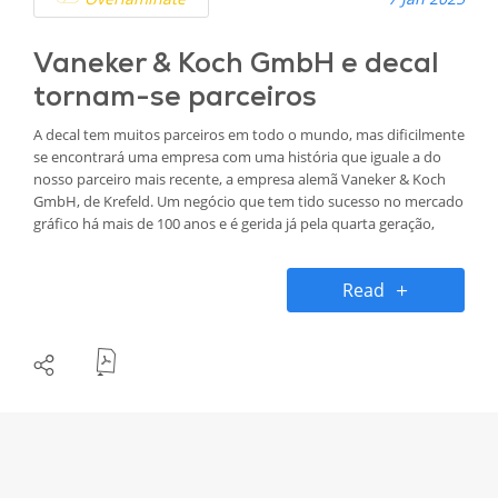
Vaneker & Koch GmbH e decal
tornam-se parceiros
A decal tem muitos parceiros em todo o mundo, mas dificilmente
se encontrará uma empresa com uma história que iguale a do
nosso parceiro mais recente, a empresa alemã Vaneker & Koch
GmbH, de Krefeld. Um negócio que tem tido sucesso no mercado
gráfico há mais de 100 anos e é gerida já pela quarta geração,
atualmente por Veit Koch.
Read
Fundada em 1911 por Eugen Koch (o bisavô do atual Diretor
Geral Veit Koch), a empresa fornece atualmente clientes em toda
a Europa e é um dos principais distribuidores do setor.