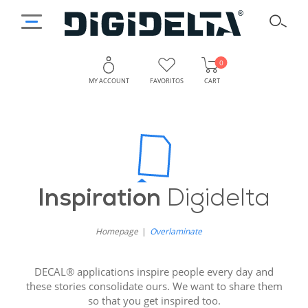
0
MY ACCOUNT
FAVORITOS
CART
Inspiration
Digidelta
Homepage
Overlaminate
DECAL® applications inspire people every day and
these stories consolidate ours. We want to share them
so that you get inspired too.