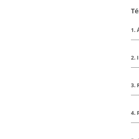
Digidelta
Digidelta
Té
Store?
Store
1. 
2.
3.
4. 