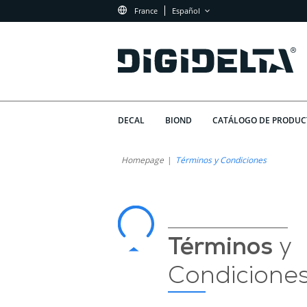
France
Español
DECAL
BIOND
CATÁLOGO DE PRODUC
Términos
¿Qué
Homepage
Términos y Condiciones
Esperar
y
de
Condiciones
los
Términos
de
Términos
y
y
Uso
Condicione
Condiciones
de
de