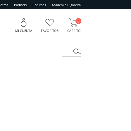
otros
Partners
Recursos
Academia Digidelta
0
MI CUENTA
FAVORITOS
CARRITO