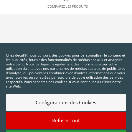
COMPAREZ LES PRODUITS
Chez decal®, nous utilisons des cookies pour personnaliser le contenu et
les publicités, fournir des fonctionnalités de médias sociaux et analyser
notre trafic. Nous partageons également des informations sur votre
utilisation du site avec nos partenaires de médias sociaux, de publicité et
d'analyse, qui peuvent les combiner avec d'autres informations que vous
avez fournies ou collectées par eux lors de votre utilisation des services
respectifs. Vous acceptez nos cookies si vous continuez à utiliser notre
site Web.
Configurations des Cookies
Refuser tout
2025 © Digidelta Store - Think Green. Tous droits réservés.