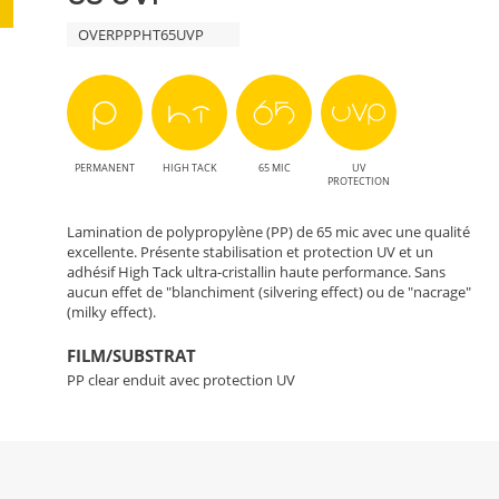
OVERPPPHT65UVP
PERMANENT
HIGH TACK
65 MIC
UV
PROTECTION
Lamination de polypropylène (PP) de 65 mic avec une qualité
excellente. Présente stabilisation et protection UV et un
adhésif High Tack ultra-cristallin haute performance. Sans
aucun effet de "blanchiment (silvering effect) ou de "nacrage"
(milky effect).
FILM/SUBSTRAT
PP clear enduit avec protection UV