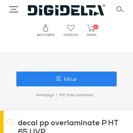
0
MON COMPTE
FAVORITOS
PANIER
Filtrar
Homepage
PVC Free Lamination
decal pp overlaminate P HT
65 UVP