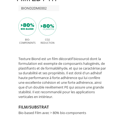
Oxide
HT
BIOND2DME002
et
adhésif
ME002
permanent
Mineral
High
Oxide
BIO-
CO2
Tack
COMPONENTS
REDUCTION
–
Texture Biond est un film décoratif biosourcé dont la
Film
formulation est exempte de composants halogénés, de
plastifiants et de formaldéhyde, et qui se caractérise par
sa durabilité et ses propriétés. Il est doté d'un adhésif
Bio-
haute performance à forte adhérence qui lui confère
une excellente cohésion et une forte adhérence, ainsi
Based
que d'un double revêtement PE qui assure une grande
stabilité. Il est recommandé pour les applications
Décoratif
verticales en intérieur.
FILM/SUBSTRAT
Bio-based Film avec > 80% bio-components