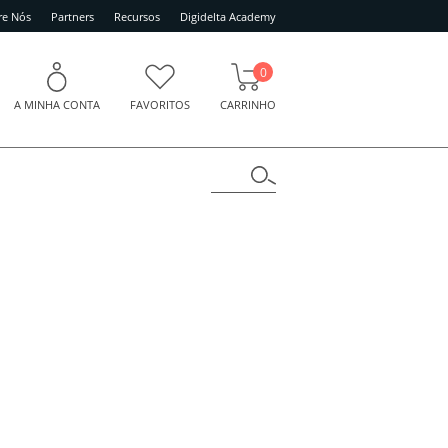
re Nós
Partners
Recursos
Digidelta Academy
0
A MINHA CONTA
FAVORITOS
CARRINHO