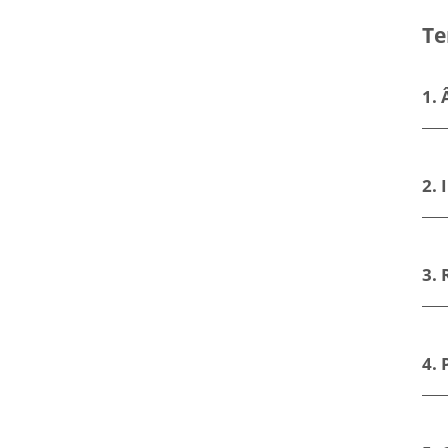
Digidelta
Digidelta
Te
Store?
Store
1. 
2.
3.
4. 