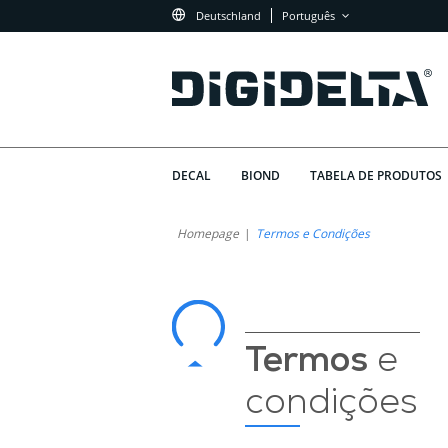
Deutschland
Português
DECAL
BIOND
TABELA DE PRODUTOS
Termos
O
Homepage
Termos e Condições
Que
e
Esperar
Condições
dos
Termos
de
Termos
e
e
Utilização
condições
Condições
da
da