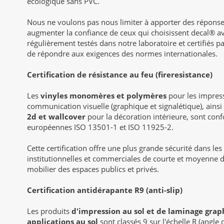
écologique sans PVC.
Nous ne voulons pas nous limiter à apporter des répons
augmenter la confiance de ceux qui choisissent decal® a
régulièrement testés dans notre laboratoire et certifiés pa
de répondre aux exigences des normes internationales.
Certification de résistance au feu (fireresistance)
Les
vinyles monomères et polymères
pour les impress
communication visuelle (graphique et signalétique), ainsi
2d et wallcover
pour la décoration intérieure, sont co
européennes ISO 13501-1 et ISO 11925-2.
Cette certification offre une plus grande sécurité dans l
institutionnelles et commerciales de courte et moyenne du
mobilier des espaces publics et privés.
Certification antidérapante R9 (anti-slip)
Les produits
d'impression au sol et de laminage grap
applications au sol
sont classés 9 sur l'échelle R (angle