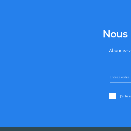
Nous 
Abonnez-vo
J’ai lu 