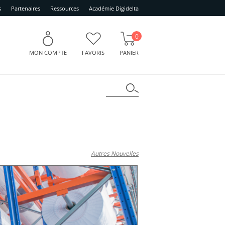
s
Partenaires
Ressources
Académie Digidelta
0
MON COMPTE
FAVORIS
PANIER
Autres Nouvelles