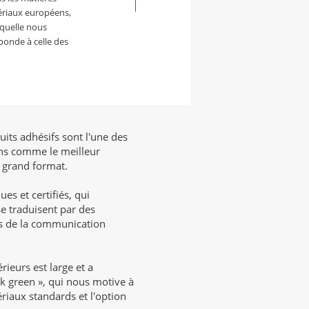
ériaux européens,
aquelle nous
ponde à celle des
its adhésifs sont l'une des
ns comme le meilleur
 grand format.
es et certifiés, qui
se traduisent par des
ts de la communication
rieurs est large et a
k green », qui nous motive à
iaux standards et l'option