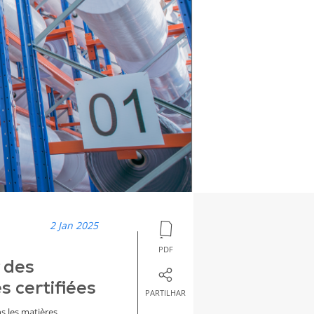
2 Jan 2025
PDF
 des
 certifiées
PARTILHAR
 les matières