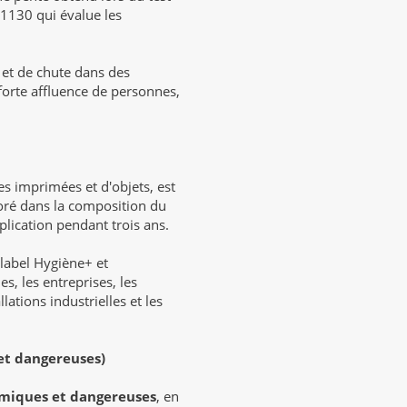
1130 qui évalue les
e et de chute dans des
 forte affluence de personnes,
s imprimées et d'objets, est
poré dans la composition du
lication pendant trois ans.
 label Hygiène+ et
s, les entreprises, les
llations industrielles et les
et dangereuses)
imiques et dangereuses
, en