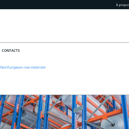
À propo
CONTACTS
tified European raw materials