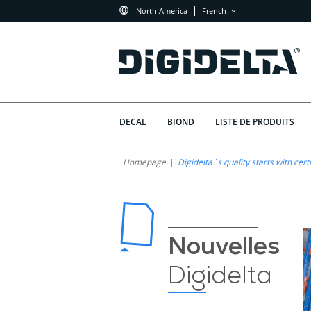
North America
French
DECAL
BIOND
LISTE DE PRODUITS
Homepage
Digidelta´s quality starts with cer
Nouvelles
Digidelta