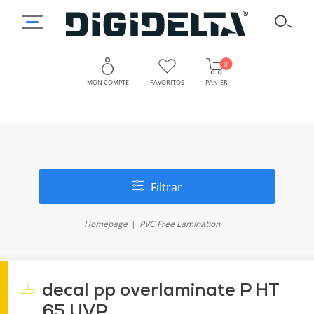
0
MON COMPTE
FAVORITOS
PANIER
Filtrar
Homepage
PVC Free Lamination
decal pp overlaminate P HT
65 UVP