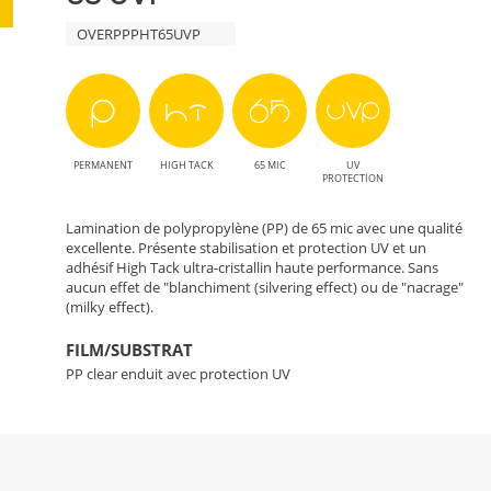
OVERPPPHT65UVP
PERMANENT
HIGH TACK
65 MIC
UV
PROTECTION
Lamination de polypropylène (PP) de 65 mic avec une qualité
excellente. Présente stabilisation et protection UV et un
adhésif High Tack ultra-cristallin haute performance. Sans
aucun effet de "blanchiment (silvering effect) ou de "nacrage"
(milky effect).
FILM/SUBSTRAT
PP clear enduit avec protection UV