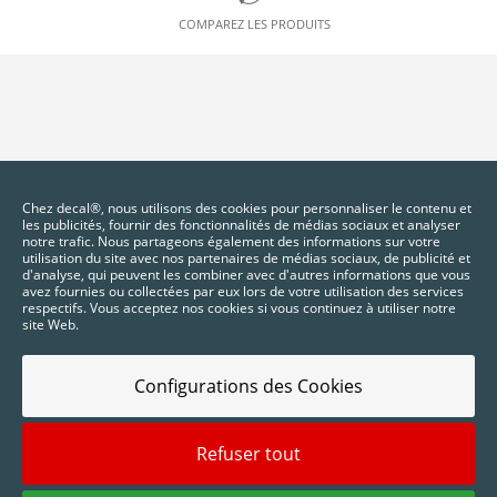
COMPAREZ LES PRODUITS
Chez decal®, nous utilisons des cookies pour personnaliser le contenu et
les publicités, fournir des fonctionnalités de médias sociaux et analyser
notre trafic. Nous partageons également des informations sur votre
utilisation du site avec nos partenaires de médias sociaux, de publicité et
d'analyse, qui peuvent les combiner avec d'autres informations que vous
avez fournies ou collectées par eux lors de votre utilisation des services
respectifs. Vous acceptez nos cookies si vous continuez à utiliser notre
site Web.
Configurations des Cookies
Refuser tout
2025 © Digidelta Store - Think Green. Tous droits réservés.