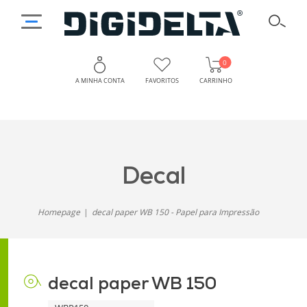
0
A MINHA CONTA
FAVORITOS
CARRINHO
decal
Papel
de
paper
Impressão
decal
WB
para
Resultados
150
Homepage
decal paper WB 150 - Papel para Impressão
Nítidos
-
e
Solução
Duradouros
decal paper WB 150
para