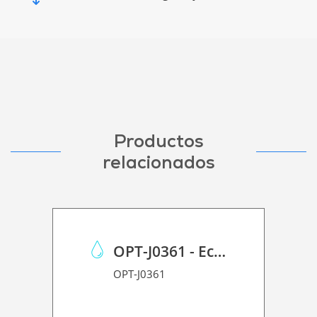
Productos
relacionados
OPT-J0361 - Eco Case p/Mimaki JV150/CJV150/CJV300
OPT-J0361