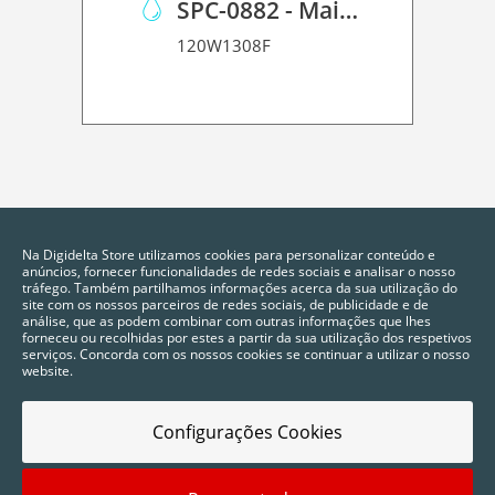
SPC-0882 - Maintenance Liquid 03
120W1308F
Na Digidelta Store utilizamos cookies para personalizar conteúdo e
anúncios, fornecer funcionalidades de redes sociais e analisar o nosso
tráfego. Também partilhamos informações acerca da sua utilização do
site com os nossos parceiros de redes sociais, de publicidade e de
análise, que as podem combinar com outras informações que lhes
forneceu ou recolhidas por estes a partir da sua utilização dos respetivos
serviços. Concorda com os nossos cookies se continuar a utilizar o nosso
website.
Configurações Cookies