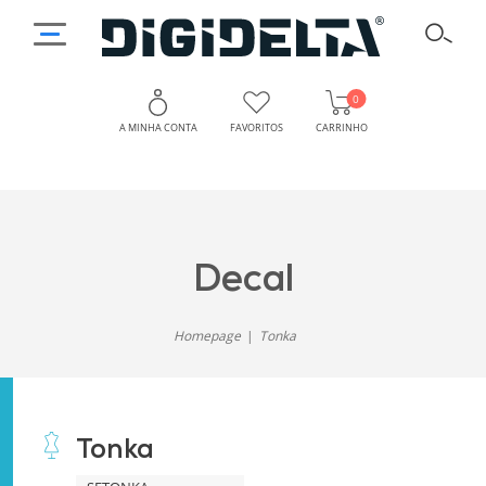
0
A MINHA CONTA
FAVORITOS
CARRINHO
decal
Homepage
Tonka
Tonka