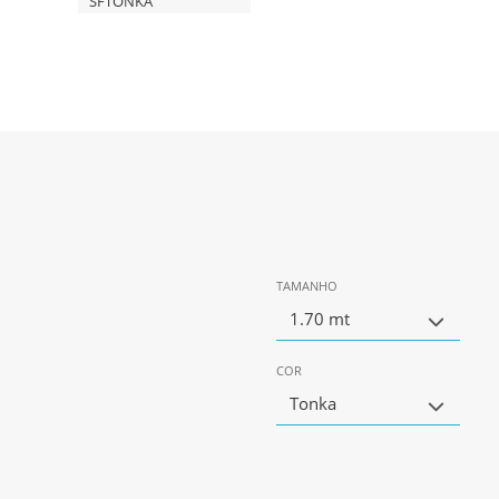
SFTONKA
TAMANHO
1.70 mt
COR
Tonka