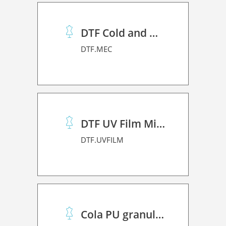
DTF Cold and Hot PET Film
DTF.MEC
DTF UV Film Mimaki (A+B)
DTF.UVFILM
Cola PU granulado