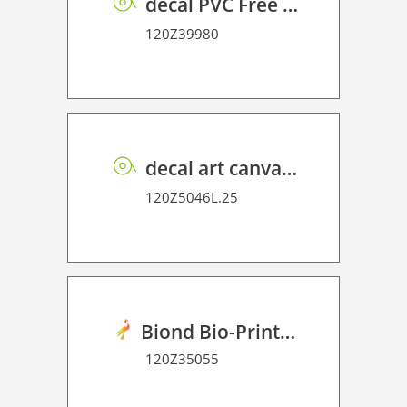
decal PVC Free P BF PE 100 UVP
120Z39980
decal art canvas 370
120Z5046L.25
Biond Bio-Print Film RSS Dot Matrix 90
120Z35055