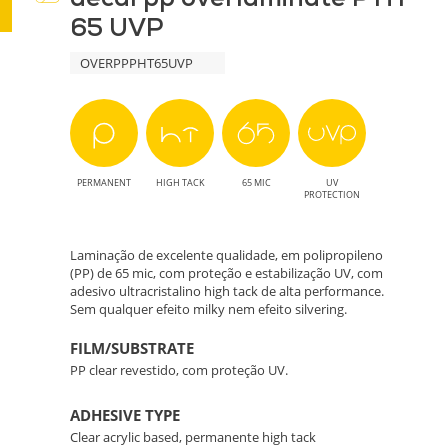
65 UVP
-
OVERPPPHT65UVP
Proteção
Eficaz
e
PERMANENT
HIGH TACK
65 MIC
UV
Sustentável
PROTECTION
para
Laminação de excelente qualidade, em polipropileno
(PP) de 65 mic, com proteção e estabilização UV, com
Impressões
adesivo ultracristalino high tack de alta performance.
Sem qualquer efeito milky nem efeito silvering.
FILM/SUBSTRATE
PP clear revestido, com proteção UV.
ADHESIVE TYPE
Clear acrylic based, permanente high tack