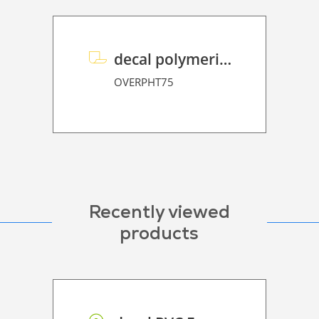
decal polymeric overlaminate P HT 75
OVERPHT75
Recently viewed
products