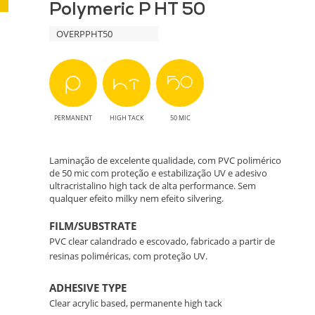
Polymeric P HT 50
Proteção
OVERPPHT50
Durável
para
Impressões
PERMANENT
HIGH TACK
50 MIC
Laminação de excelente qualidade, com PVC polimérico
de 50 mic com proteção e estabilização UV e adesivo
ultracristalino high tack de alta performance. Sem
qualquer efeito milky nem efeito silvering.
FILM/SUBSTRATE
PVC clear calandrado e escovado, fabricado a partir de
resinas poliméricas, com proteção UV.
ADHESIVE TYPE
Clear acrylic based, permanente high tack