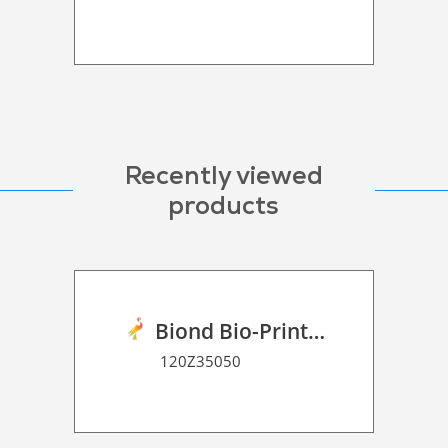
Recently viewed
products
Biond Bio-Print Film R Dot Matrix 70
120Z35050