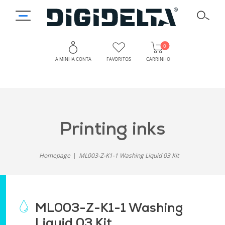
0
A MINHA CONTA
FAVORITOS
CARRINHO
printing inks
Homepage
ML003-Z-K1-1 Washing Liquid 03 Kit
ML003-Z-K1-1 Washing
Liquid 03 Kit