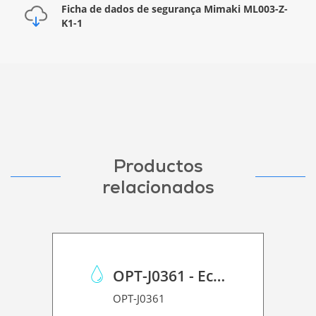
Ficha de dados de segurança Mimaki ML003-Z-
K1-1
Productos
relacionados
OPT-J0361 - Eco Case p/Mimaki JV150/CJV150/CJV300
OPT-J0361