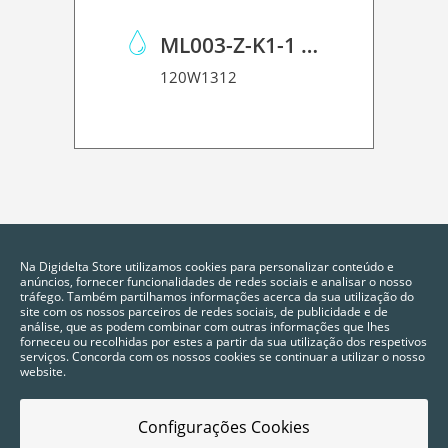
ML003-Z-K1-1 Washing Liquid 03 Kit
120W1312
Na Digidelta Store utilizamos cookies para personalizar conteúdo e
anúncios, fornecer funcionalidades de redes sociais e analisar o nosso
tráfego. Também partilhamos informações acerca da sua utilização do
site com os nossos parceiros de redes sociais, de publicidade e de
análise, que as podem combinar com outras informações que lhes
forneceu ou recolhidas por estes a partir da sua utilização dos respetivos
serviços. Concorda com os nossos cookies se continuar a utilizar o nosso
website.
Configurações Cookies