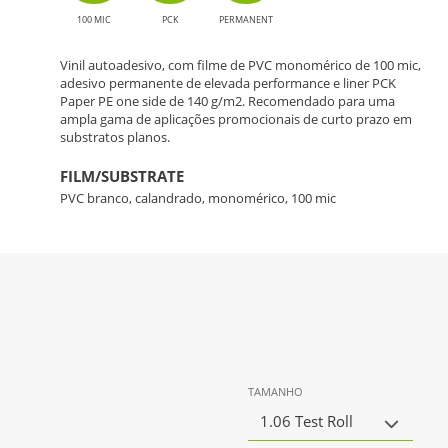
100 MIC
PCK
PERMANENT
Vinil autoadesivo, com filme de PVC monomérico de 100 mic,
adesivo permanente de elevada performance e liner PCK
Paper PE one side de 140 g/m2. Recomendado para uma
ampla gama de aplicações promocionais de curto prazo em
substratos planos.
FILM/SUBSTRATE
PVC branco, calandrado, monomérico, 100 mic
TAMANHO
1.06 Test Roll