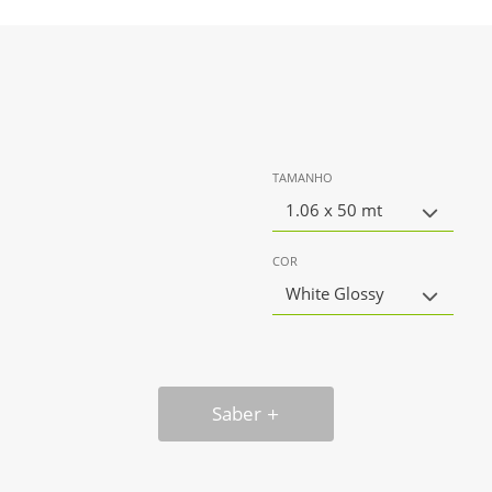
TAMANHO
1.06 x 50 mt
COR
White Glossy
Saber