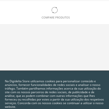
COMPARE PRODUTOS
Na Digidelta Store utilizamos cookies para personalizar conteúdo e
anúncios, fornecer funcionalidades de redes sociais e analisar o nosso
tráfego. Também partilhamos informações acerca da sua utilização do
site com os nossos parceiros de redes sociais, de publicidade e de
análise, que as podem combinar com outras informações que lhes
forneceu ou recolhidas por estes a partir da sua utilização dos respetivos
serviços. Concorda com os nossos cookies se continuar a utilizar o nosso
website.