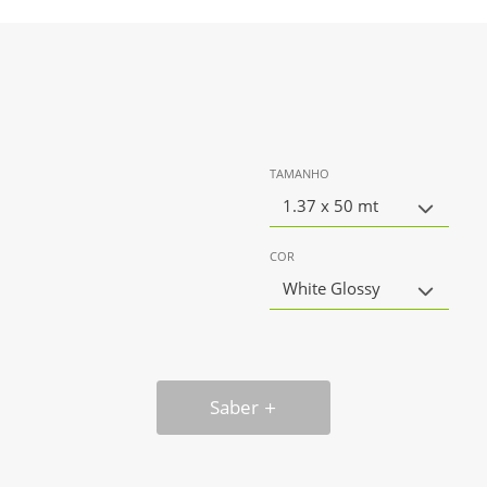
TAMANHO
1.37 x 50 mt
COR
White Glossy
Saber