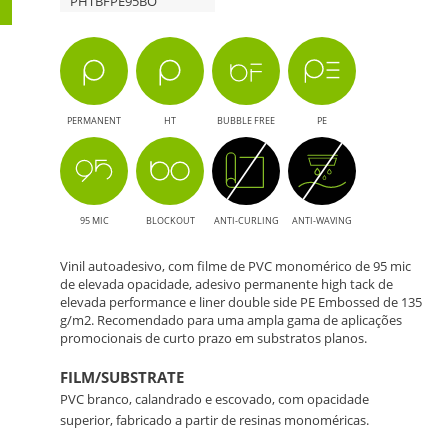
PHTBFPE95BO
PERMANENT
HT
BUBBLE FREE
PE
95 MIC
BLOCKOUT
ANTI-CURLING
ANTI-WAVING
Vinil autoadesivo, com filme de PVC monomérico de 95 mic
de elevada opacidade, adesivo permanente high tack de
elevada performance e liner double side PE Embossed de 135
g/m2. Recomendado para uma ampla gama de aplicações
promocionais de curto prazo em substratos planos.
FILM/SUBSTRATE
PVC branco, calandrado e escovado, com opacidade
superior, fabricado a partir de resinas monoméricas.