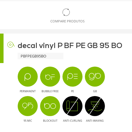
COMPARE PRODUTOS
decal vinyl P BF PE GB 95 BO
PBFPEGB95BO
PERMANENT
BUBBLE FREE
PE
GB
95 MIC
BLOCKOUT
ANTI-CURLING
ANTI-WAVING