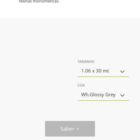
resinas monoméricas.
TAMANHO
1.06 x 30 mt
COR
Wh.Glossy Grey
Saber