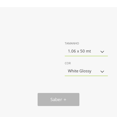
TAMANHO
1.06 x 50 mt
COR
White Glossy
Saber