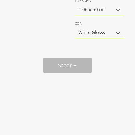
TAMANHO
1.06 x 50 mt
COR
White Glossy
Saber