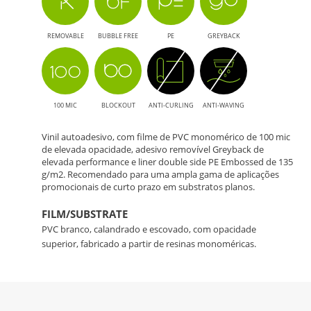
REMOVABLE
BUBBLE FREE
PE
GREYBACK
100 MIC
BLOCKOUT
ANTI-CURLING
ANTI-WAVING
Vinil autoadesivo, com filme de PVC monomérico de 100 mic
de elevada opacidade, adesivo removível Greyback de
elevada performance e liner double side PE Embossed de 135
g/m2. Recomendado para uma ampla gama de aplicações
promocionais de curto prazo em substratos planos.
FILM/SUBSTRATE
PVC branco, calandrado e escovado, com opacidade
superior, fabricado a partir de resinas monoméricas.