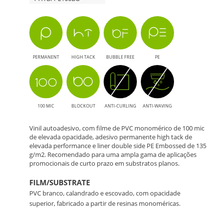
PERMANENT
HIGH TACK
BUBBLE FREE
PE
100 MIC
BLOCKOUT
ANTI-CURLING
ANTI-WAVING
Vinil autoadesivo, com filme de PVC monomérico de 100 mic
de elevada opacidade, adesivo permanente high tack de
elevada performance e liner double side PE Embossed de 135
g/m2. Recomendado para uma ampla gama de aplicações
promocionais de curto prazo em substratos planos.
FILM/SUBSTRATE
PVC branco, calandrado e escovado, com opacidade
superior, fabricado a partir de resinas monoméricas.