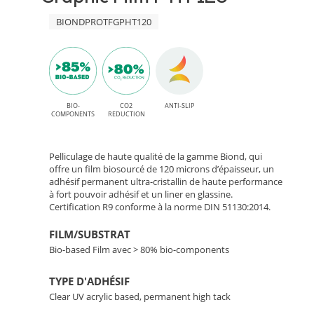
permanent
120
BIONDPROTFGPHT120
High
Tack
–
pour
Film
applications
Bio-
BIO-
CO2
ANTI-SLIP
intérieures
COMPONENTS
REDUCTION
Based
Pelliculage de haute qualité de la gamme Biond, qui
pour
offre un film biosourcé de 120 microns d’épaisseur, un
adhésif permanent ultra-cristallin de haute performance
à fort pouvoir adhésif et un liner en glassine.
Lamination
Certification R9 conforme à la norme DIN 51130:2014.
de
FILM/SUBSTRAT
Bio-based Film avec > 80% bio-components
Sol
TYPE D'ADHÉSIF
Clear UV acrylic based, permanent high tack