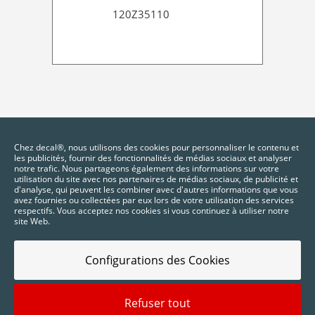
120Z35110
Chez decal®, nous utilisons des cookies pour personnaliser le contenu et
les publicités, fournir des fonctionnalités de médias sociaux et analyser
notre trafic. Nous partageons également des informations sur votre
utilisation du site avec nos partenaires de médias sociaux, de publicité et
d'analyse, qui peuvent les combiner avec d'autres informations que vous
avez fournies ou collectées par eux lors de votre utilisation des services
respectifs. Vous acceptez nos cookies si vous continuez à utiliser notre
site Web.
Configurations des Cookies
Refuser tout
2025 © Digidelta Store - Think Green. Tous droits réservés.