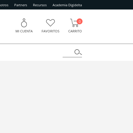
otros
Partners
Recursos
Academia Digidelta
0
MI CUENTA
FAVORITOS
CARRITO