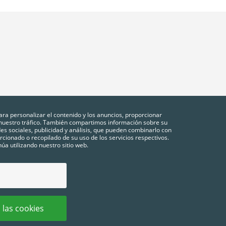
ara personalizar el contenido y los anuncios, proporcionar
r nuestro tráfico. También compartimos información sobre su
des sociales, publicidad y análisis, que pueden combinarlo con
cionado o recopilado de su uso de los servicios respectivos.
úa utilizando nuestro sitio web.
NES
POLÍTICA DE PRIVACIDAD
COOKIES
CONFIGURACIÓN DE COOKIES
FA
 las cookies
chos reservados.