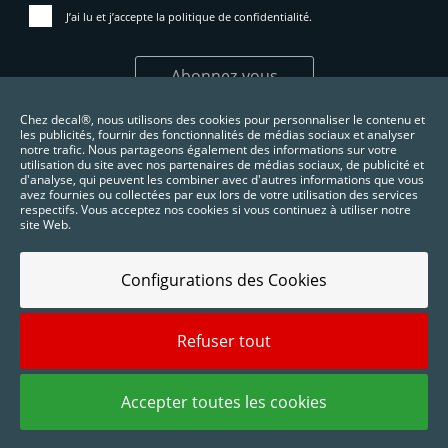
J’ai lu et j’accepte la
politique de confidentialité
.
Abonnez-vous
Chez decal®, nous utilisons des cookies pour personnaliser le contenu et
les publicités, fournir des fonctionnalités de médias sociaux et analyser
notre trafic. Nous partageons également des informations sur votre
utilisation du site avec nos partenaires de médias sociaux, de publicité et
d'analyse, qui peuvent les combiner avec d'autres informations que vous
avez fournies ou collectées par eux lors de votre utilisation des services
respectifs. Vous acceptez nos cookies si vous continuez à utiliser notre
site Web.
Configurations des Cookies
Refuser tout
2025 © Digidelta Store - Think Green. Tous droits réservés.
Accepter toutes les cookies