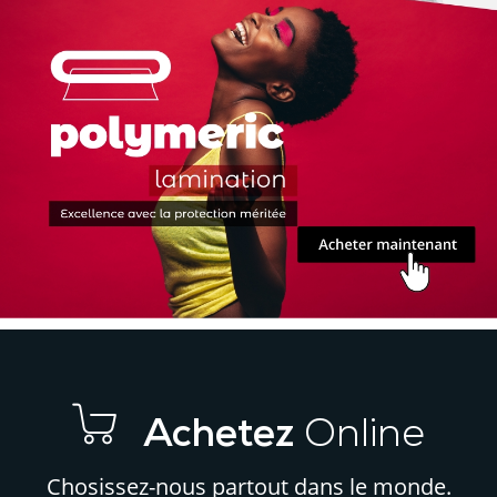
et
et
Communication
Visuelle
Qualité
?
pour
Votre
Entreprise
Achetez
Online
Chosissez-nous partout dans le monde.