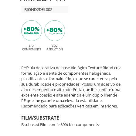
finish
HT
BIOND2DEL002
and
permanent
EL002
High
Sacral
Tack
Elm
BIO-
CO2
adhesive
COMPONENTS
REDUCTION
–
Película decorativa de base biológica Texture Biond cuja
Bio-
formulação é isenta de componentes halogéneos,
plastificantes e formaldeído, e que se caracteriza pela
sua durabilidade e propriedades. Possui um adesivo de
Based
alto desempenho e alta aderência que lhe confere uma
excelente coesão e alta aderência e um duplo liner de
Interior
PE que lhe garante uma elevada estabilidade.
Recomendado para aplicações verticais em interiores.
Decor
FILM/SUBSTRATE
Film
Bio-based Film com > 80% bio-components