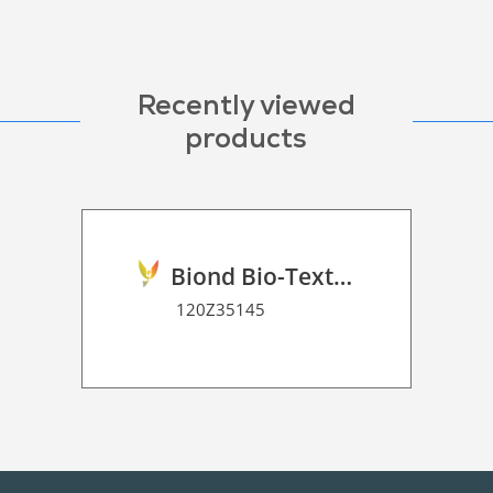
Recently viewed
products
Biond Bio-Texture Decor Film 2D P HT
120Z35145