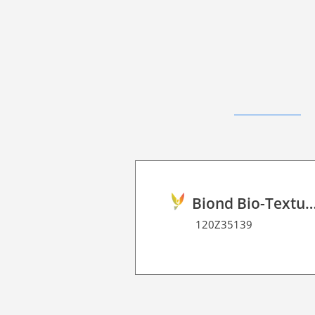
Biond Bio-Texture Decor Film 
120Z35139