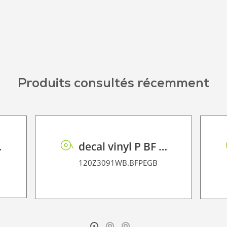
Produits consultés récemment
2D P HT
decal vinyl P BF PE GB 95 BO
120Z3091WB.BFPEGB