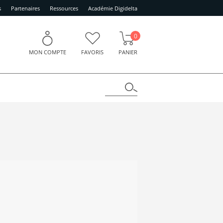
s
Partenaires
Ressources
Académie Digidelta
0
MON COMPTE
FAVORIS
PANIER