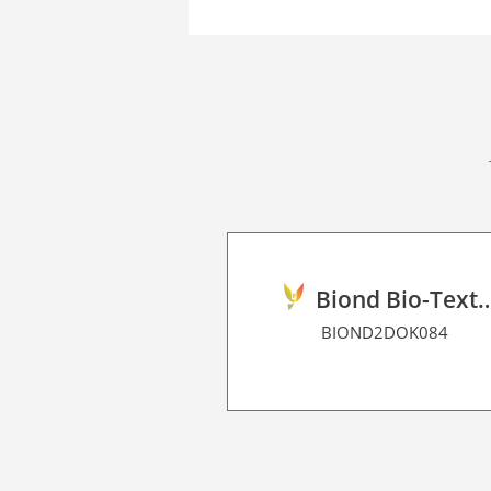
Biond Bio-Texture Decor F
BIOND2DOK084