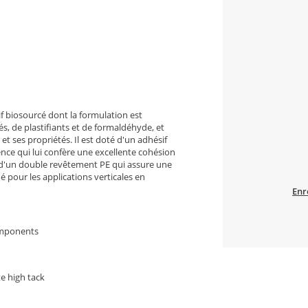
if biosourcé dont la formulation est
 de plastifiants et de formaldéhyde, et
 et ses propriétés. Il est doté d'un adhésif
ce qui lui confère une excellente cohésion
e d'un double revêtement PE qui assure une
é pour les applications verticales en
Enr
omponents
e high tack