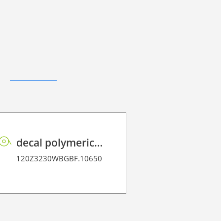
decal polymeric vinyl P GB BF PE 75 BO
120Z3230WBGBF.10650
120Z40021