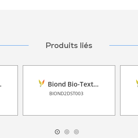
Produits liés
ilm 2D P HT
Biond Bio-Texture Decor Film 2D P HT
BIOND2DST003