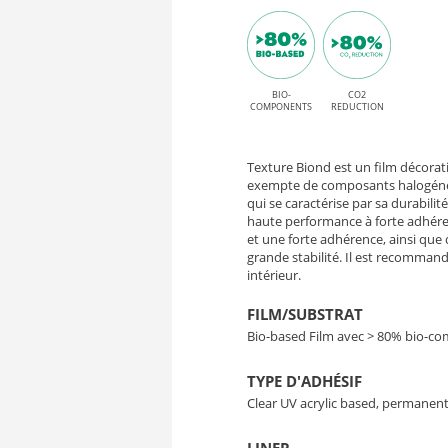
Mineral
P
Oxide
HT
et
adhésif
BIO-
CO2
ME002
COMPONENTS
REDUCTION
permanent
Mineral
High
Texture Biond est un film décorat
Oxide
Tack
exempte de composants halogénés,
qui se caractérise par sa durabilité
haute performance à forte adhéren
–
et une forte adhérence, ainsi qu
grande stabilité. Il est recommand
Film
intérieur.
Bio-
FILM/SUBSTRAT
Bio-based Film avec > 80% bio-c
Based
TYPE D'ADHÉSIF
Décoratif
Clear UV acrylic based, permanent