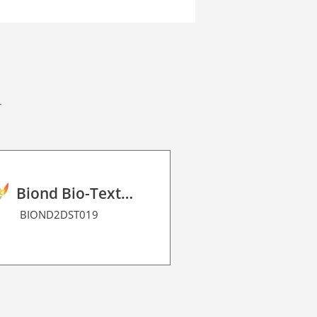
Biond Bio-Texture Decor Film 2D P HT
BIOND2DST019
BIOND2DME0