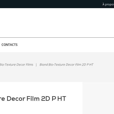
À propo
CONTACTS
Bio-Texture Decor Films
Biond Bio-Texture Decor Film 2D P HT
re Decor Film 2D P HT