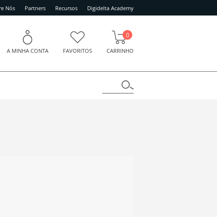
re Nós
Partners
Recursos
Digidelta Academy
0
A MINHA CONTA
FAVORITOS
CARRINHO