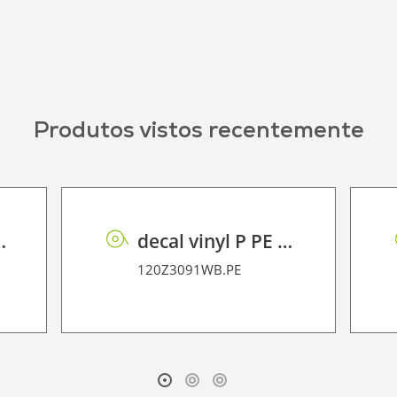
Produtos vistos recentemente
olvent Ink
decal vinyl P PE 95 BO
120Z3091WB.PE