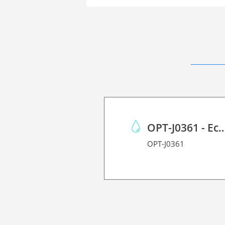
OPT-J0361 - Eco Case p/Mimaki JV150/C
OPT-J0361