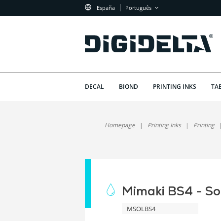
España
Português
DECAL
BIOND
PRINTING INKS
TA
Homepage
Printing Inks
Printing
Mimaki BS4 - So
MSOLBS4