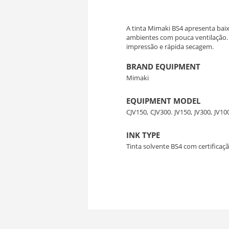
A tinta Mimaki BS4 apresenta baix
ambientes com pouca ventilação. 
impressão e rápida secagem.
BRAND EQUIPMENT
Mimaki
EQUIPMENT MODEL
CJV150,
CJV300.
JV150,
JV300,
JV10
INK TYPE
Tinta solvente BS4 com certificaç