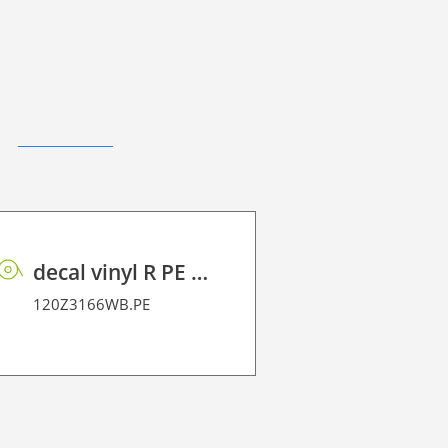
decal vinyl R PE 100
120Z3166WB.PE
120Z343821