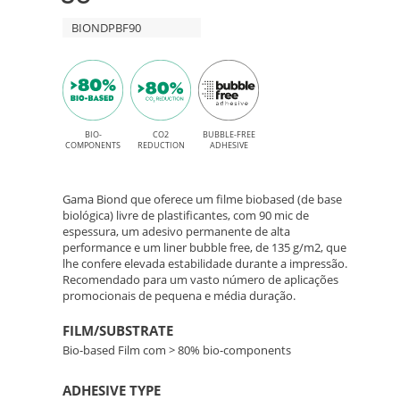
para
–
BIONDPBF90
impressão
Solvente,
Filme
Latex,
Bio-
UV
Based
BIO-
CO2
BUBBLE-FREE
e
COMPONENTS
REDUCTION
ADHESIVE
UV
de
Gel
Gama Biond que oferece um filme biobased (de base
Alta
biológica) livre de plastificantes, com 90 mic de
espessura, um adesivo permanente de alta
performance e um liner bubble free, de 135 g/m2, que
Performance
lhe confere elevada estabilidade durante a impressão.
Recomendado para um vasto número de aplicações
promocionais de pequena e média duração.
FILM/SUBSTRATE
Bio-based Film com > 80% bio-components
ADHESIVE TYPE