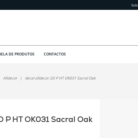
Sob
BELA DE PRODUTOS
CONTACTOS
Alldecor
decal alldecor 2D P HT OK031 Sacral Oak
2D P HT OK031 Sacral Oak