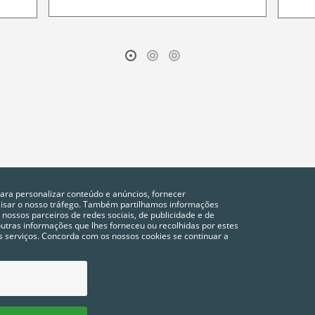
para personalizar conteúdo e anúncios, fornecer
alisar o nosso tráfego. Também partilhamos informações
 nossos parceiros de redes sociais, de publicidade e de
tras informações que lhes forneceu ou recolhidas por estes
vos serviços. Concorda com os nossos cookies se continuar a
POLÍTICA DE PRIVACIDADE
COOKIES
CONFIGURAÇÃO DE COOKIES
FAQ´S