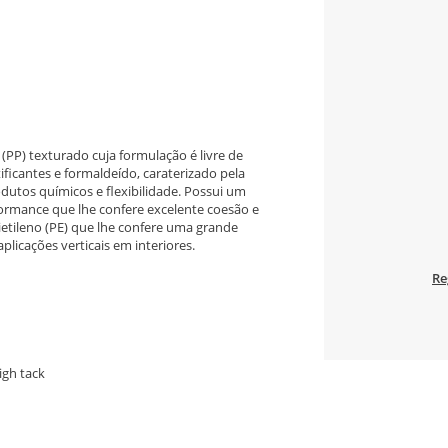
 (PP) texturado cuja formulação é livre de
ficantes e formaldeído, caraterizado pela
odutos químicos e flexibilidade. Possui um
formance que lhe confere excelente coesão e
lietileno (PE) que lhe confere uma grande
licações verticais em interiores.
Re
igh tack