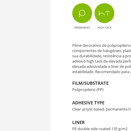
OK031
Sacral
PERMANENT
HIGH TACK
Oak
-
Filme decorativo de polipropileno
componentes de halogéneo, plasti
Naturalidade
sua durabilidade, resistência a pr
adesivo high tack de elevada per
e
elevada adesividade e liner de po
estabilidade. Recomendado para ap
Estilo
FILM/SUBSTRATE
Polipropileno (PP)
para
ADHESIVE TYPE
Interiores
Clear acrylic based, permanente h
LINER
PE double side coated 135 g/m2