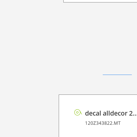
decal alldecor 2D P HT OK031 Sac
120Z343822.MT