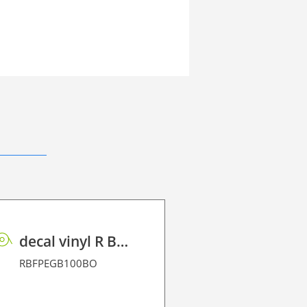
decal vinyl R BF PE GB 100 BO
RBFPEGB100BO