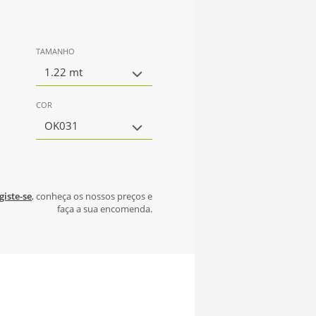
TAMANHO
1.22 mt
COR
OK031
giste-se
, conheça os nossos preços e
faça a sua encomenda.