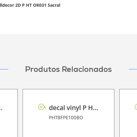
alldecor 2D P HT OK031 Sacral
Produtos Relacionados
 BF PE 95 BO
decal vinyl P HT BF PE 100 BO
PHTBFPE100BO