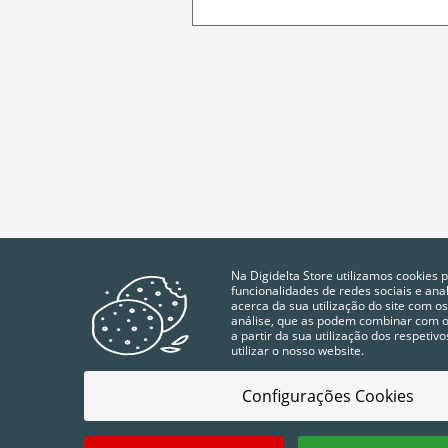
Na Digidelta Store utilizamos cookies 
funcionalidades de redes sociais e an
acerca da sua utilização do site com os
análise, que as podem combinar com ou
a partir da sua utilização dos respeti
utilizar o nosso website.
Configurações Cookies
POLÍTICA DA QUALIDADE
TERMOS E CONDIÇÕES