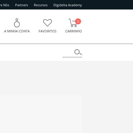
re Nós
Partners
Recursos
Digidelta Academy
0
A MINHA CONTA
FAVORITOS
CARRINHO