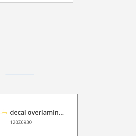
decal overlaminate P HT 100 FloorGraphic
120Z6930
120Z3466