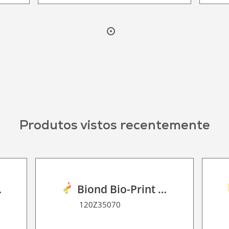
Produtos vistos recentemente
ral Oak
Biond Bio-Print Film RSS BF 90
120Z35070